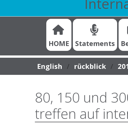
Interna
HOME
Statements
B
You are here:
English
rückblick
20
80, 150 und 30
treffen auf int