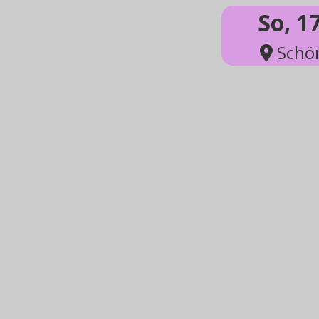
So, 1
Schön