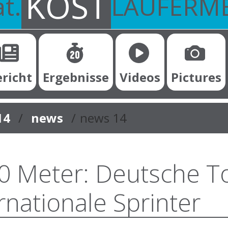
KOST
t.
LÄUFERM
ericht
Ergebnisse
Videos
Pictures
14
news
news 14
0 Meter: Deutsche T
ernationale Sprinter