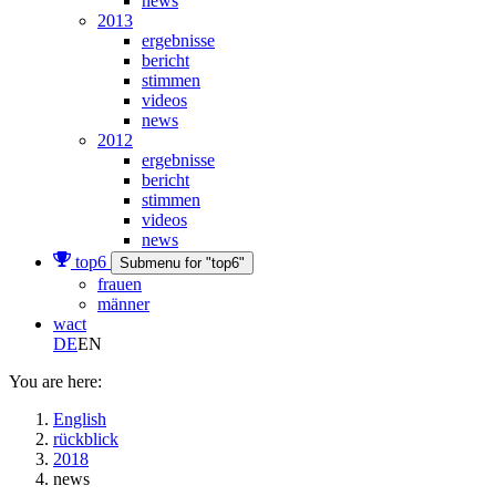
news
2013
ergebnisse
bericht
stimmen
videos
news
2012
ergebnisse
bericht
stimmen
videos
news
top6
Submenu for "top6"
frauen
männer
wact
DE
EN
You are here:
English
rückblick
2018
news