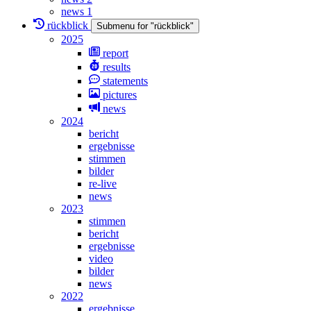
news 1
rückblick
Submenu for "rückblick"
2025
report
results
statements
pictures
news
2024
bericht
ergebnisse
stimmen
bilder
re-live
news
2023
stimmen
bericht
ergebnisse
video
bilder
news
2022
ergebnisse