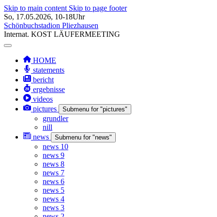
Skip to main content
Skip to page footer
So, 17.05.2026, 10-18Uhr
Schönbuchstadion Pliezhausen
Internat.
KOST
LÄUFERMEETING
HOME
statements
bericht
ergebnisse
videos
pictures
Submenu for "pictures"
grundler
nill
news
Submenu for "news"
news 10
news 9
news 8
news 7
news 6
news 5
news 4
news 3
news 2