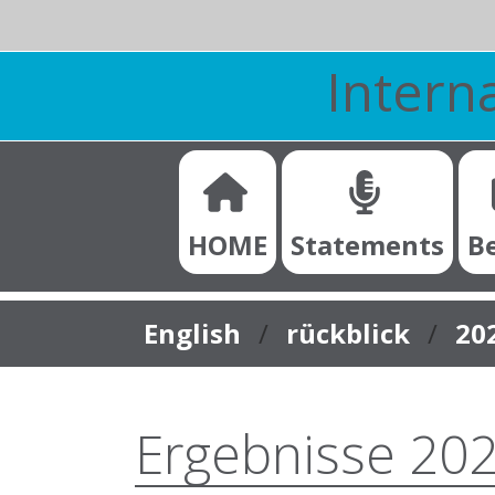
Interna
HOME
Statements
B
You are here:
English
rückblick
20
Ergebnisse 20