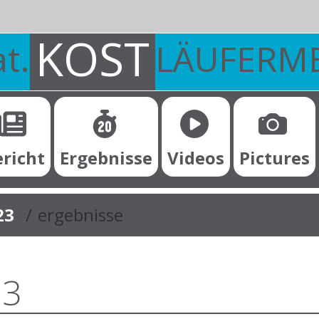
KOST
t.
LÄUFERM
ericht
Ergebnisse
Videos
Pictures
23
ergebnisse
23