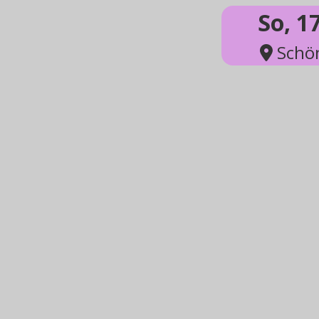
So, 1
Schön