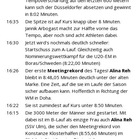
Tempoverschärfung auf den letzten 600 Metern
kann sich der Düsseldorfer absetzen und gewinnt
in 8:02 Minuten.
16:35
Die Spitze ist auf Kurs knapp über 8 Minuten.
Jannik Arbogast macht zur Hälfte vorne das
Tempo, aber noch sind acht Athleten dabei.
16:30
Jetzt wird's nochmals deutlich schneller:
Startschuss zum A-Lauf. Gleichzeitig auch
Nominierungswettkampf für die U20-EM in
Boras/Schweden (8:22,00 Minuten)
16:26
Der erste
Meetingrekord
des Tages!
Alina Reh
bleibt in 8:48,05 Minuten deutlich unter der alten
Marke. Eine Zeit, auf die sie im Laufe der Saison
sicher aufbauen kann. Hoffentlich in Richtung der
WM in Doha.
16:22
Sie ist zumindest auf Kurs unter 8:50 Minuten.
16:15
Die 3000 Meter der Männer sind gestartet. Mit
dabei ist im B-Lauf als einzige Frau auch
Alina Reh
(SSV Ulm), die sicher den Meetingrekord von
Konstanze Klosterhalfen (8:55,66 Minuten) im