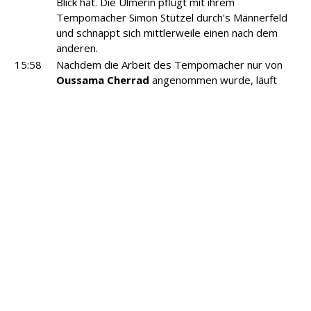
Blick hat. Die Ulmerin pflügt mit ihrem
Tempomacher Simon Stützel durch's Männerfeld
und schnappt sich mittlerweile einen nach dem
anderen.
15:58
Nachdem die Arbeit des Tempomacher nur von
Oussama Cherrad
angenommen wurde, läuft
dieser bereits 20 Meter vor dem Feld. Die
Verfolger mit den beiden Karlsruhern
Christoph
Kessler und Pascal Kleyer sowie Sebastian
Keiner
(Erfurt) preschen aber auf den letzten 200
Metern mächtig heran, schaffen es aber letztlich
nicht mehr ganz heran. So geht der Sieg mit zwei
Zehnteln Vorsprung an den jugendlichen Algerier
in 2:22,13 Minuten.
15:54
Der B-Lauf bietet eine enge Kiste auf der letzten
halben Runde mit mehreren Führungswechseln.
letztlich geht der Sieg an Nicolai Christ
(Schorndorf) in 2:26 Minuten.
15:51
Weitere spannende Rennen über die zweieinhalb
Runden stehen an A- und B-Lauf bei den Männern