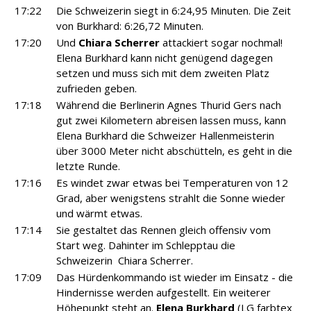
17:22
Die Schweizerin siegt in 6:24,95 Minuten. Die Zeit
von Burkhard: 6:26,72 Minuten.
17:20
Und
Chiara Scherrer
attackiert sogar nochmal!
Elena Burkhard kann nicht genügend dagegen
setzen und muss sich mit dem zweiten Platz
zufrieden geben.
17:18
Während die Berlinerin Agnes Thurid Gers nach
gut zwei Kilometern abreisen lassen muss, kann
Elena Burkhard die Schweizer Hallenmeisterin
über 3000 Meter nicht abschütteln, es geht in die
letzte Runde.
17:16
Es windet zwar etwas bei Temperaturen von 12
Grad, aber wenigstens strahlt die Sonne wieder
und wärmt etwas.
17:14
Sie gestaltet das Rennen gleich offensiv vom
Start weg. Dahinter im Schlepptau die
Schweizerin Chiara Scherrer.
17:09
Das Hürdenkommando ist wieder im Einsatz - die
Hindernisse werden aufgestellt. Ein weiterer
Höhepunkt steht an.
Elena Burkhard
(LG farbtex