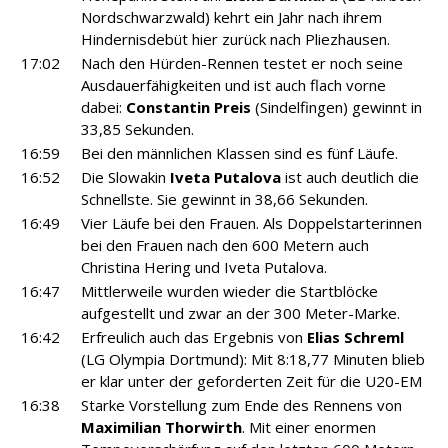
Nordschwarzwald) kehrt ein Jahr nach ihrem
Hindernisdebüt hier zurück nach Pliezhausen.
17:02
Nach den Hürden-Rennen testet er noch seine
Ausdauerfähigkeiten und ist auch flach vorne
dabei:
Constantin Preis
(Sindelfingen) gewinnt in
33,85 Sekunden.
16:59
Bei den männlichen Klassen sind es fünf Läufe.
16:52
Die Slowakin
Iveta Putalova
ist auch deutlich die
Schnellste. Sie gewinnt in 38,66 Sekunden.
16:49
Vier Läufe bei den Frauen. Als Doppelstarterinnen
bei den Frauen nach den 600 Metern auch
Christina Hering und Iveta Putalova.
16:47
Mittlerweile wurden wieder die Startblöcke
aufgestellt und zwar an der 300 Meter-Marke.
16:42
Erfreulich auch das Ergebnis von
Elias Schreml
(LG Olympia Dortmund): Mit 8:18,77 Minuten blieb
er klar unter der geforderten Zeit für die U20-EM
16:38
Starke Vorstellung zum Ende des Rennens von
Maximilian Thorwirth
. Mit einer enormen