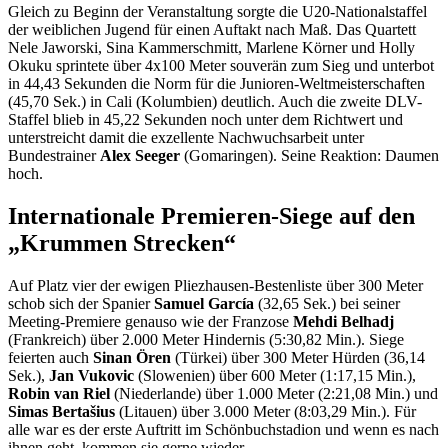
Gleich zu Beginn der Veranstaltung sorgte die U20-Nationalstaffel
der weiblichen Jugend für einen Auftakt nach Maß. Das Quartett
Nele Jaworski, Sina Kammerschmitt, Marlene Körner und Holly
Okuku sprintete über 4x100 Meter souverän zum Sieg und unterbot
in 44,43 Sekunden die Norm für die Junioren-Weltmeisterschaften
(45,70 Sek.) in Cali (Kolumbien) deutlich. Auch die zweite DLV-
Staffel blieb in 45,22 Sekunden noch unter dem Richtwert und
unterstreicht damit die exzellente Nachwuchsarbeit unter
Bundestrainer
Alex Seeger
(Gomaringen). Seine Reaktion: Daumen
hoch.
Internationale Premieren-Siege auf den
„Krummen Strecken“
Auf Platz vier der ewigen Pliezhausen-Bestenliste über 300 Meter
schob sich der Spanier
Samuel García
(32,65 Sek.) bei seiner
Meeting-Premiere genauso wie der Franzose
Mehdi Belhadj
(Frankreich) über 2.000 Meter Hindernis (5:30,82 Min.). Siege
feierten auch
Sinan Ören
(Türkei) über 300 Meter Hürden (36,14
Sek.),
Jan Vukovic
(Slowenien) über 600 Meter (1:17,15 Min.),
Robin van Riel
(Niederlande) über 1.000 Meter (2:21,08 Min.) und
Simas Bertašius
(Litauen) über 3.000 Meter (8:03,29 Min.). Für
alle war es der erste Auftritt im Schönbuchstadion und wenn es nach
ihnen geht, kommen sie gerne wieder.