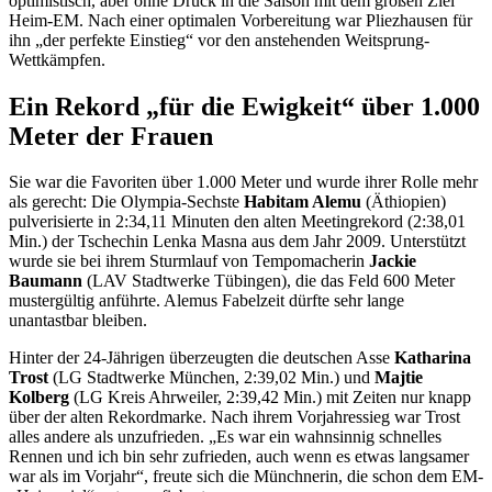
optimistisch, aber ohne Druck in die Saison mit dem großen Ziel
Heim-EM. Nach einer optimalen Vorbereitung war Pliezhausen für
ihn „der perfekte Einstieg“ vor den anstehenden Weitsprung-
Wettkämpfen.
Ein Rekord „für die Ewigkeit“ über 1.000
Meter der Frauen
Sie war die Favoriten über 1.000 Meter und wurde ihrer Rolle mehr
als gerecht: Die Olympia-Sechste
Habitam Alemu
(Äthiopien)
pulverisierte in 2:34,11 Minuten den alten Meetingrekord (2:38,01
Min.) der Tschechin Lenka Masna aus dem Jahr 2009. Unterstützt
wurde sie bei ihrem Sturmlauf von Tempomacherin
Jackie
Baumann
(LAV Stadtwerke Tübingen), die das Feld 600 Meter
mustergültig anführte. Alemus Fabelzeit dürfte sehr lange
unantastbar bleiben.
Hinter der 24-Jährigen überzeugten die deutschen Asse
Katharina
Trost
(LG Stadtwerke München, 2:39,02 Min.) und
Majtie
Kolberg
(LG Kreis Ahrweiler, 2:39,42 Min.) mit Zeiten nur knapp
über der alten Rekordmarke. Nach ihrem Vorjahressieg war Trost
alles andere als unzufrieden. „Es war ein wahnsinnig schnelles
Rennen und ich bin sehr zufrieden, auch wenn es etwas langsamer
war als im Vorjahr“, freute sich die Münchnerin, die schon dem EM-