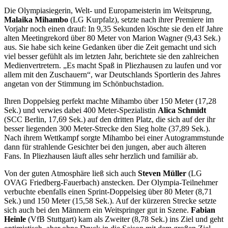
Die Olympiasiegerin, Welt- und Europameisterin im Weitsprung,
Malaika Mihambo
(LG Kurpfalz), setzte nach ihrer Premiere im
Vorjahr noch einen drauf: In 9,35 Sekunden löschte sie den elf Jahre
alten Meetingrekord über 80 Meter von Marion Wagner (9,43 Sek.)
aus. Sie habe sich keine Gedanken über die Zeit gemacht und sich
viel besser gefühlt als im letzten Jahr, berichtete sie den zahlreichen
Medienvertretern. „Es macht Spaß in Pliezhausen zu laufen und vor
allem mit den Zuschauern“, war Deutschlands Sportlerin des Jahres
angetan von der Stimmung im Schönbuchstadion.
Ihren Doppelsieg perfekt machte Mihambo über 150 Meter (17,28
Sek.) und verwies dabei 400 Meter-Spezialistin
Alica Schmidt
(SCC Berlin, 17,69 Sek.) auf den dritten Platz, die sich auf der ihr
besser liegenden 300 Meter-Strecke den Sieg holte (37,89 Sek.).
Nach ihrem Wettkampf sorgte Mihambo bei einer Autogrammstunde
dann für strahlende Gesichter bei den jungen, aber auch älteren
Fans. In Pliezhausen läuft alles sehr herzlich und familiär ab.
Von der guten Atmosphäre ließ sich auch
Steven Müller
(LG
OVAG Friedberg-Fauerbach) anstecken. Der Olympia-Teilnehmer
verbuchte ebenfalls einen Sprint-Doppelsieg über 80 Meter (8,71
Sek.) und 150 Meter (15,58 Sek.). Auf der kürzeren Strecke setzte
sich auch bei den Männern ein Weitspringer gut in Szene.
Fabian
Heinle
(VfB Stuttgart) kam als Zweiter (8,78 Sek.) ins Ziel und geht