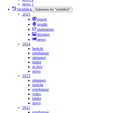
news 1
rückblick
Submenu for "rückblick"
2025
report
results
statements
pictures
news
2024
bericht
ergebnisse
stimmen
bilder
re-live
news
2023
stimmen
bericht
ergebnisse
video
bilder
news
2022
ergebnisse