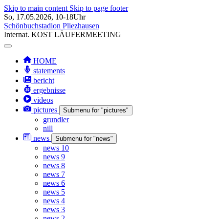
Skip to main content
Skip to page footer
So, 17.05.2026, 10-18Uhr
Schönbuchstadion Pliezhausen
Internat.
KOST
LÄUFERMEETING
HOME
statements
bericht
ergebnisse
videos
pictures
Submenu for "pictures"
grundler
nill
news
Submenu for "news"
news 10
news 9
news 8
news 7
news 6
news 5
news 4
news 3
news 2