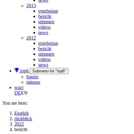
news
2013
ergebnisse
bericht
stimmen
videos
news
2012
ergebnisse
bericht
stimmen
videos
news
top6
Submenu for "top6"
frauen
männer
wact
DE
EN
You are here:
English
rückblick
2022
bericht