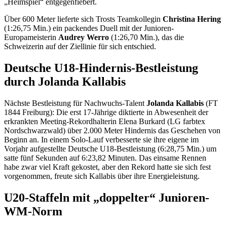
„Heimspiel“ entgegenfiebert.
Über 600 Meter lieferte sich Trosts Teamkollegin
Christina Hering
(1:26,75 Min.) ein packendes Duell mit der Junioren-
Europameisterin
Audrey Werro
(1:26,70 Min.), das die
Schweizerin auf der Ziellinie für sich entschied.
Deutsche U18-Hindernis-Bestleistung
durch Jolanda Kallabis
Nächste Bestleistung für Nachwuchs-Talent
Jolanda Kallabis
(FT
1844 Freiburg): Die erst 17-Jährige diktierte in Abwesenheit der
erkrankten Meeting-Rekordhalterin Elena Burkard (LG farbtex
Nordschwarzwald) über 2.000 Meter Hindernis das Geschehen von
Beginn an. In einem Solo-Lauf verbesserte sie ihre eigene im
Vorjahr aufgestellte Deutsche U18-Bestleistung (6:28,75 Min.) um
satte fünf Sekunden auf 6:23,82 Minuten. Das einsame Rennen
habe zwar viel Kraft gekostet, aber den Rekord hatte sie sich fest
vorgenommen, freute sich Kallabis über ihre Energieleistung.
U20-Staffeln mit „doppelter“ Junioren-
WM-Norm