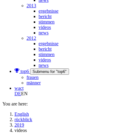
news
2013
ergebnisse
bericht
stimmen
videos
news
2012
ergebnisse
bericht
stimmen
videos
news
top6
Submenu for "top6"
frauen
männer
wact
DE
EN
You are here:
English
rückblick
2019
videos