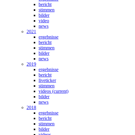
bericht
stimmen
bilder
video
news
2021
ergebnisse
bericht
stimmen
bilder
news
2019
ergebnisse
bericht
liveticker
stimmen
videos
(current)
bilder
news
2018
ergebnisse
bericht
stimmen
bilder
videos