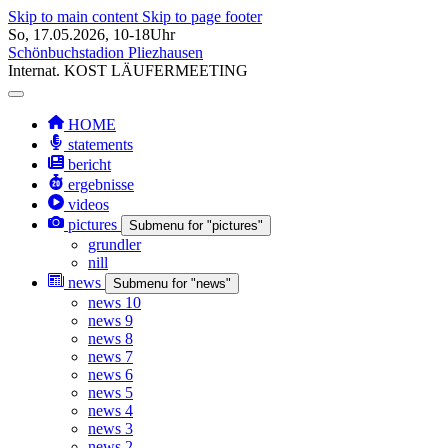
Skip to main content
Skip to page footer
So, 17.05.2026, 10-18Uhr
Schönbuchstadion Pliezhausen
Internat.
KOST
LÄUFERMEETING
HOME
statements
bericht
ergebnisse
videos
pictures
Submenu for "pictures"
grundler
nill
news
Submenu for "news"
news 10
news 9
news 8
news 7
news 6
news 5
news 4
news 3
news 2