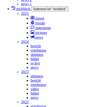
news 1
rückblick
Submenu for "rückblick"
2025
report
results
statements
pictures
news
2024
bericht
ergebnisse
stimmen
bilder
re-live
news
2023
stimmen
bericht
ergebnisse
video
bilder
news
2022
ergebnisse