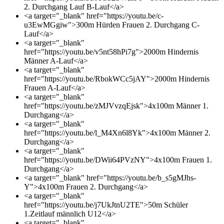
2. Durchgang Lauf B-Lauf</a>
<a target="_blank" href="https://youtu.be/c-
u3EwMGgiw">300m Hürden Frauen 2. Durchgang C-
Lauf</a>
<a target="_blank"
href="https://youtu.be/v5nt58hPi7g">2000m Hindernis
Männer A-Lauf</a>
<a target="_blank"
href="https://youtu.be/RbokWCc5jAY">2000m Hindernis
Frauen A-Lauf</a>
<a target="_blank"
href="https://youtu.be/zMJVvzqEjsk">4x100m Männer 1.
Durchgang</a>
<a target="_blank"
href="https://youtu.be/l_M4Xn6l8Yk">4x100m Männer 2.
Durchgang</a>
<a target="_blank"
href="https://youtu.be/DWii64PVzNY">4x100m Frauen 1.
Durchgang</a>
<a target="_blank" href="https://youtu.be/b_s5gMJhs-
Y">4x100m Frauen 2. Durchgang</a>
<a target="_blank"
href="https://youtu.be/j7UkJtnU2TE">50m Schüler
1.Zeitlauf männlich U12</a>
<a target="_blank"