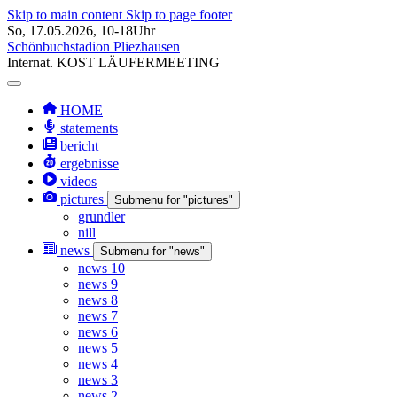
Skip to main content
Skip to page footer
So, 17.05.2026, 10-18Uhr
Schönbuchstadion Pliezhausen
Internat.
KOST
LÄUFERMEETING
HOME
statements
bericht
ergebnisse
videos
pictures
Submenu for "pictures"
grundler
nill
news
Submenu for "news"
news 10
news 9
news 8
news 7
news 6
news 5
news 4
news 3
news 2