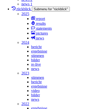
news 1
rückblick
Submenu for "rückblick"
2025
report
results
statements
pictures
news
2024
bericht
ergebnisse
stimmen
bilder
re-live
news
2023
stimmen
bericht
ergebnisse
video
bilder
news
2022
ergebnisse