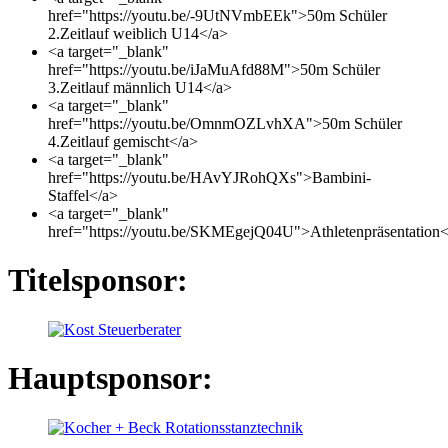
href="https://youtu.be/-9UtNVmbEEk">50m Schüler
2.Zeitlauf weiblich U14</a>
<a target="_blank"
href="https://youtu.be/iJaMuAfd88M">50m Schüler
3.Zeitlauf männlich U14</a>
<a target="_blank"
href="https://youtu.be/OmnmOZLvhXA">50m Schüler
4.Zeitlauf gemischt</a>
<a target="_blank"
href="https://youtu.be/HAvYJRohQXs">Bambini-
Staffel</a>
<a target="_blank"
href="https://youtu.be/SKMEgejQ04U">Athletenpräsentation<
Titelsponsor:
Hauptsponsor: