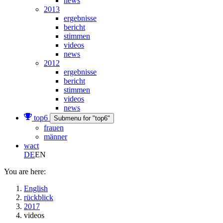
news
2013
ergebnisse
bericht
stimmen
videos
news
2012
ergebnisse
bericht
stimmen
videos
news
top6
Submenu for "top6"
frauen
männer
wact
DE
EN
You are here:
English
rückblick
2017
videos