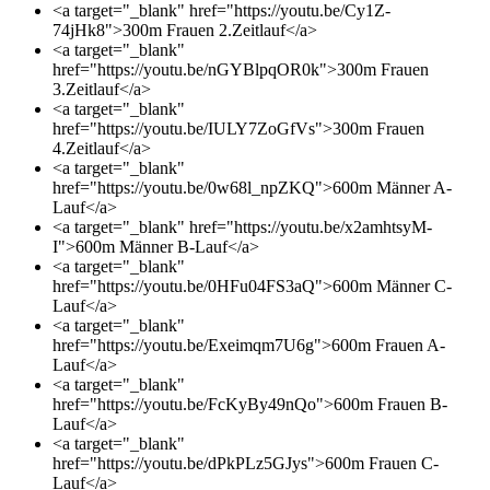
<a target="_blank" href="https://youtu.be/Cy1Z-
74jHk8">300m Frauen 2.Zeitlauf</a>
<a target="_blank"
href="https://youtu.be/nGYBlpqOR0k">300m Frauen
3.Zeitlauf</a>
<a target="_blank"
href="https://youtu.be/IULY7ZoGfVs">300m Frauen
4.Zeitlauf</a>
<a target="_blank"
href="https://youtu.be/0w68l_npZKQ">600m Männer A-
Lauf</a>
<a target="_blank" href="https://youtu.be/x2amhtsyM-
I">600m Männer B-Lauf</a>
<a target="_blank"
href="https://youtu.be/0HFu04FS3aQ">600m Männer C-
Lauf</a>
<a target="_blank"
href="https://youtu.be/Exeimqm7U6g">600m Frauen A-
Lauf</a>
<a target="_blank"
href="https://youtu.be/FcKyBy49nQo">600m Frauen B-
Lauf</a>
<a target="_blank"
href="https://youtu.be/dPkPLz5GJys">600m Frauen C-
Lauf</a>