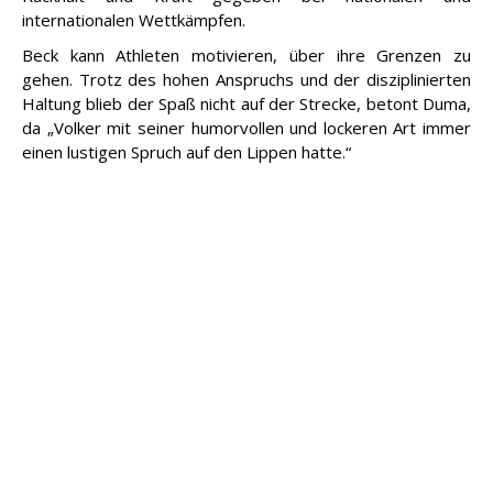
internationalen Wettkämpfen.
Beck kann Athleten motivieren, über ihre Grenzen zu
gehen. Trotz des hohen Anspruchs und der disziplinierten
Haltung blieb der Spaß nicht auf der Strecke, betont Duma,
da „Volker mit seiner humorvollen und lockeren Art immer
einen lustigen Spruch auf den Lippen hatte.“
Teamplayer mit Herz für die Heimat und
den Nachwuchs
„Nur als Team können wir den deutschen Sprint
weiterentwickeln“, sagte Beck bei seinem Amtsantritt als
Leitender DLV-Trainer – und ließ Taten folgen. Es ist ein
starkes Team zusammengewachsen aus interdisziplinären
Experten und Heimtrainern, die sich gegenseitig ergänzen.
Bester Beleg: vier deutsche Olympia-Halbfinalisten in
Tokio. Die Langhürden-Disziplin ist so gut aufgestellt wie
lange nicht – und Beck trägt einen großen Anteil daran.
In rund 50 Jahren hat Beck sechs Olympische Spiele
hautnah erlebt. Seiner Heimat ist er stets verbunden