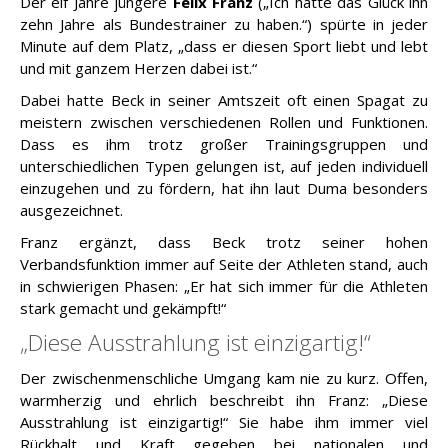
Der elf Jahre jüngere
Felix Franz
(„Ich hatte das Glück ihn
zehn Jahre als Bundestrainer zu haben.“) spürte in jeder
Minute auf dem Platz, „dass er diesen Sport liebt und lebt
und mit ganzem Herzen dabei ist.“
Dabei hatte Beck in seiner Amtszeit oft einen Spagat zu
meistern zwischen verschiedenen Rollen und Funktionen.
Dass es ihm trotz großer Trainingsgruppen und
unterschiedlichen Typen gelungen ist, auf jeden individuell
einzugehen und zu fördern, hat ihn laut Duma besonders
ausgezeichnet.
Franz ergänzt, dass Beck trotz seiner hohen
Verbandsfunktion immer auf Seite der Athleten stand, auch
in schwierigen Phasen: „Er hat sich immer für die Athleten
stark gemacht und gekämpft!“
„Diese Ausstrahlung ist einzigartig!“
Der zwischenmenschliche Umgang kam nie zu kurz. Offen,
warmherzig und ehrlich beschreibt ihn Franz: „Diese
Ausstrahlung ist einzigartig!“ Sie habe ihm immer viel
Rückhalt und Kraft gegeben bei nationalen und