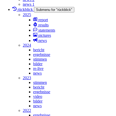
news 1
rückblick
Submenu for "rückblick"
2025
report
results
statements
pictures
news
2024
bericht
ergebnisse
stimmen
bilder
re-live
news
2023
stimmen
bericht
ergebnisse
video
bilder
news
2022
ergebnisse