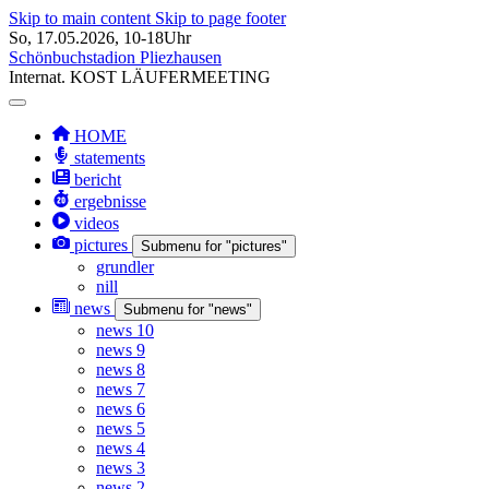
Skip to main content
Skip to page footer
So, 17.05.2026, 10-18Uhr
Schönbuchstadion Pliezhausen
Internat.
KOST
LÄUFERMEETING
HOME
statements
bericht
ergebnisse
videos
pictures
Submenu for "pictures"
grundler
nill
news
Submenu for "news"
news 10
news 9
news 8
news 7
news 6
news 5
news 4
news 3
news 2