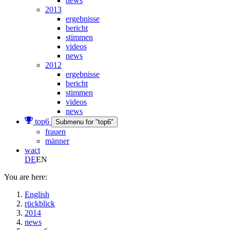
news
2013
ergebnisse
bericht
stimmen
videos
news
2012
ergebnisse
bericht
stimmen
videos
news
top6
Submenu for "top6"
frauen
männer
wact
DE
EN
You are here:
English
rückblick
2014
news