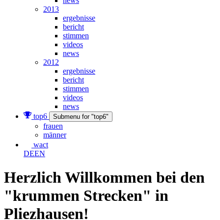
news
2013
ergebnisse
bericht
stimmen
videos
news
2012
ergebnisse
bericht
stimmen
videos
news
top6
Submenu for "top6"
frauen
männer
wact
DE
EN
Herzlich Willkommen bei den
"krummen Strecken" in
Pliezhausen!