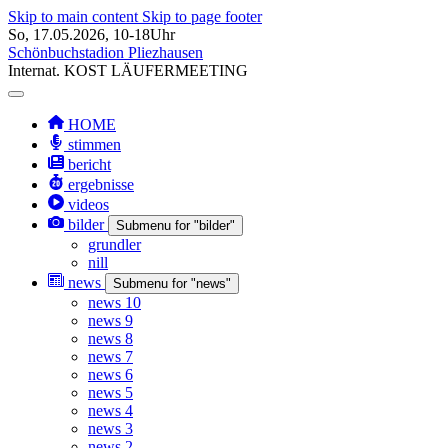
Skip to main content
Skip to page footer
So, 17.05.2026, 10-18Uhr
Schönbuchstadion Pliezhausen
Internat.
KOST
LÄUFERMEETING
HOME
stimmen
bericht
ergebnisse
videos
bilder
Submenu for "bilder"
grundler
nill
news
Submenu for "news"
news 10
news 9
news 8
news 7
news 6
news 5
news 4
news 3
news 2