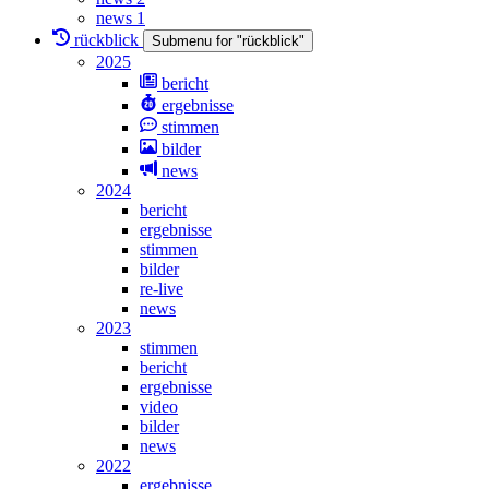
news 1
rückblick
Submenu for "rückblick"
2025
bericht
ergebnisse
stimmen
bilder
news
2024
bericht
ergebnisse
stimmen
bilder
re-live
news
2023
stimmen
bericht
ergebnisse
video
bilder
news
2022
ergebnisse