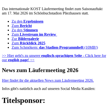
Das internationale KOST Läufermeeting findet zum Saisonauftakt
am 17. Mai 2026 im Schönbuchstadion Pliezhausen statt.
Zu den
Ergebnissen
Zum
Bericht
Zu den
Stimmen
Zum
Livestream im Review
Zur
Bildergalerie
Zum
Rückblick 2025
Zum Schmökern:
das Stadion-Programmheft
(10MB!)
>> Hier geht's zu unserer
englisch-sprachigen Seite
- Click here for
our
english page
! <<
News zum Läufermeeting 2026
Hier findet ihr die aktuellen News zum Läufermeeting 2026.
Infos gibt's natürlich auch auf unseren Social Media Kanälen:
Titelsponsor: