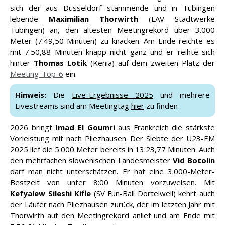
sich der aus Düsseldorf stammende und in Tübingen
lebende
Maximilian Thorwirth
(LAV Stadtwerke
Tübingen) an, den ältesten Meetingrekord über 3.000
Meter (7:49,50 Minuten) zu knacken. Am Ende reichte es
mit 7:50,88 Minuten knapp nicht ganz und er reihte sich
hinter
Thomas Lotik
(Kenia) auf dem zweiten Platz der
Meeting-Top-6
ein.
Hinweis:
Die
Live-Ergebnisse 2025
und mehrere
Livestreams sind am Meetingtag
hier
zu finden
2026 bringt
Imad El Goumri
aus Frankreich die stärkste
Vorleistung mit nach Pliezhausen. Der Siebte der U23-EM
2025 lief die 5.000 Meter bereits in 13:23,77 Minuten. Auch
den mehrfachen slowenischen Landesmeister
Vid Botolin
darf man nicht unterschätzen. Er hat eine 3.000-Meter-
Bestzeit von unter 8:00 Minuten vorzuweisen. Mit
Kefyalew Sileshi Kifle
(SV Fun-Ball Dortelweil) kehrt auch
der Läufer nach Pliezhausen zurück, der im letzten Jahr mit
Thorwirth auf den Meetingrekord anlief und am Ende mit