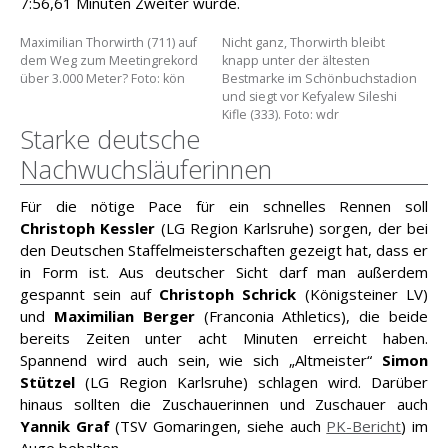
7:56,61 Minuten Zweiter wurde.
Maximilian Thorwirth (711) auf
Nicht ganz, Thorwirth bleibt
dem Weg zum Meetingrekord
knapp unter der ältesten
über 3.000 Meter? Foto: kön
Bestmarke im Schönbuchstadion
und siegt vor Kefyalew Sileshi
Kifle (333). Foto: wdr
Starke deutsche
Nachwuchsläuferinnen
Für die nötige Pace für ein schnelles Rennen soll
Christoph Kessler
(LG Region Karlsruhe) sorgen, der bei
den Deutschen Staffelmeisterschaften gezeigt hat, dass er
in Form ist. Aus deutscher Sicht darf man außerdem
gespannt sein auf
Christoph Schrick
(Königsteiner LV)
und
Maximilian Berger
(Franconia Athletics), die beide
bereits Zeiten unter acht Minuten erreicht haben.
Spannend wird auch sein, wie sich „Altmeister“
Simon
Stützel
(LG Region Karlsruhe) schlagen wird. Darüber
hinaus sollten die Zuschauerinnen und Zuschauer auch
Yannik Graf
(TSV Gomaringen, siehe auch
PK-Bericht
) im