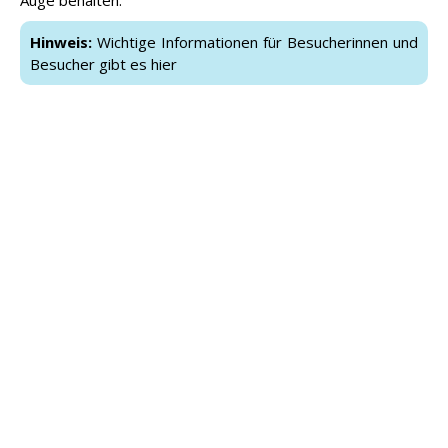
Auge behalten.
Hinweis:
Wichtige Informationen für Besucherinnen und
Besucher gibt es hier
Bei den Frauen bringt
Julia Ehrle
(LG farbtex
Nordschwarzwald) mit 9:05 Minuten die schnellste
Meldeleistung mit. Nach überstandenen schriftlichen
Abiturprüfungen möchte die Abiturientin nach ihrem 5.000-
Meter-Sieg bei den Deutschen
Langstreckenmeisterschaften auch über 3.000 Meter gut
in die Freiluftsaison starten.
Hinweis:
Das Läufermeeting wird ab 10 Uhr im
YouTube-Livestream
zu sehen sein
Auch für
Katja Bäuerle
(VfL Sindelfingen) und
Nele
Heymann
(LG Brillux Münster), die Vierte der U23-EM
2025 über 10.000 Meter, geht es um einen guten
Saisoneinstand. Ebenso wird
Vera Petrykowski
(Cologne
Athletics) zu beachten sein. Und auch Lokalmatadorin