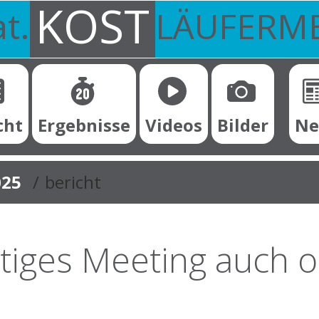
KOST
t.
LÄUFERM
Sub
cht
Ergebnisse
Videos
Bilder
Ne
025
bericht
iges Meeting auch o