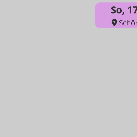
So, 1
Schön