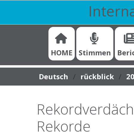
Interna
HOME
Stimmen
Beri
You are here:
Deutsch
rückblick
2
Rekordverdächt
Rekorde