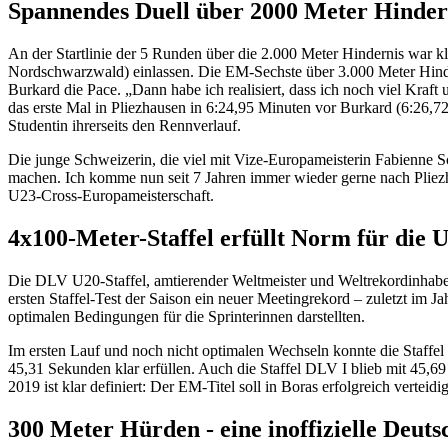
Spannendes Duell über 2000 Meter Hindern
An der Startlinie der 5 Runden über die 2.000 Meter Hindernis war kl
Nordschwarzwald) einlassen. Die EM-Sechste über 3.000 Meter Hinder
Burkard die Pace. „Dann habe ich realisiert, dass ich noch viel Kraf
das erste Mal in Pliezhausen in 6:24,95 Minuten vor Burkard (6:26,7
Studentin ihrerseits den Rennverlauf.
Die junge Schweizerin, die viel mit Vize-Europameisterin Fabienne Sch
machen. Ich komme nun seit 7 Jahren immer wieder gerne nach Pliezhau
U23-Cross-Europameisterschaft.
4x100-Meter-Staffel erfüllt Norm für die
Die DLV U20-Staffel, amtierender Weltmeister und Weltrekordinhaber
ersten Staffel-Test der Saison ein neuer Meetingrekord – zuletzt im
optimalen Bedingungen für die Sprinterinnen darstellten.
Im ersten Lauf und noch nicht optimalen Wechseln konnte die Staffe
45,31 Sekunden klar erfüllen. Auch die Staffel DLV I blieb mit 45
2019 ist klar definiert: Der EM-Titel soll in Boras erfolgreich verteidi
300 Meter Hürden - eine inoffizielle Deuts