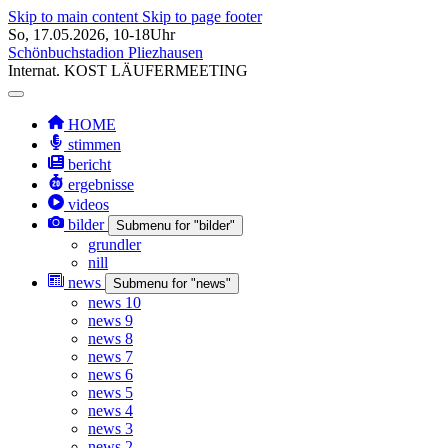
Skip to main content
Skip to page footer
So, 17.05.2026, 10-18Uhr
Schönbuchstadion Pliezhausen
Internat.
KOST
LÄUFERMEETING
HOME
stimmen
bericht
ergebnisse
videos
bilder
Submenu for "bilder"
grundler
nill
news
Submenu for "news"
news 10
news 9
news 8
news 7
news 6
news 5
news 4
news 3
news 2