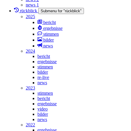
news 1
rückblick
Submenu for "rückblick"
2025
bericht
ergebnisse
stimmen
bilder
news
2024
bericht
ergebnisse
stimmen
bilder
re-live
news
2023
stimmen
bericht
ergebnisse
video
bilder
news
2022
ergebnisse