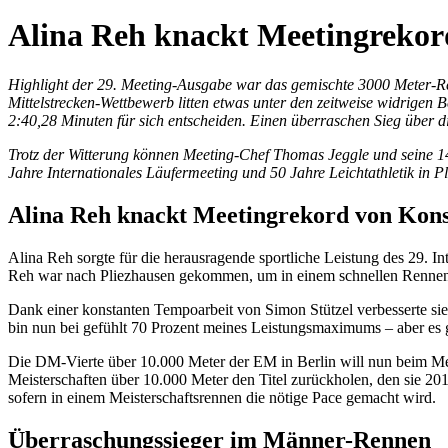
Alina Reh knackt Meetingrekor
Highlight der 29. Meeting-Ausgabe war das gemischte 3000 Meter-Ren
Mittelstrecken-Wettbewerb litten etwas unter den zeitweise widrig
2:40,28 Minuten für sich entscheiden. Einen überraschen Sieg über 
Trotz der Witterung können Meeting-Chef Thomas Jeggle und seine 14
Jahre Internationales Läufermeeting und 50 Jahre Leichtathletik in
Alina Reh knackt Meetingrekord von Kons
Alina Reh sorgte für die herausragende sportliche Leistung des 29. 
Reh war nach Pliezhausen gekommen, um in einem schnellen Rennen 
Dank einer konstanten Tempoarbeit von Simon Stützel verbesserte sie 
bin nun bei gefühlt 70 Prozent meines Leistungsmaximums – aber es g
Die DM-Vierte über 10.000 Meter der EM in Berlin will nun beim M
Meisterschaften über 10.000 Meter den Titel zurückholen, den sie 201
sofern in einem Meisterschaftsrennen die nötige Pace gemacht wird.
Überraschungssieger im Männer-Rennen