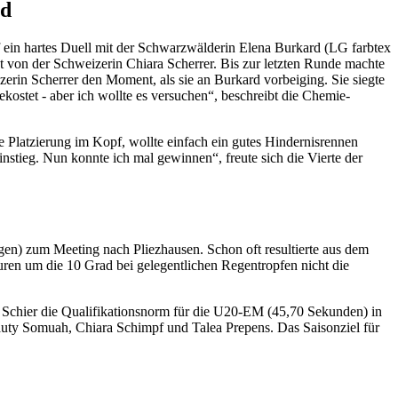
rd
uf ein hartes Duell mit der Schwarzwälderin Elena Burkard (LG farbtex
 von der Schweizerin Chiara Scherrer. Bis zur letzten Runde machte
zerin Scherrer den Moment, als sie an Burkard vorbeiging. Sie siegte
ostet - aber ich wollte es versuchen“, beschreibt die Chemie-
ne Platzierung im Kopf, wollte einfach ein gutes Hindernisrennen
nstieg. Nun konnte ich mal gewinnen“, freute sich die Vierte der
en) zum Meeting nach Pliezhausen. Schon oft resultierte aus dem
uren um die 10 Grad bei gelegentlichen Regentropfen nicht die
i Schier die Qualifikationsnorm für die U20-EM (45,70 Sekunden) in
uty Somuah, Chiara Schimpf und Talea Prepens. Das Saisonziel für