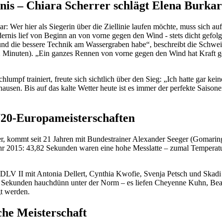
is – Chiara Scherrer schlägt Elena Burka
ar: Wer hier als Siegerin über die Ziellinie laufen möchte, muss sich a
nis lief von Beginn an von vorne gegen den Wind - stets dicht gefolgt
t und die bessere Technik am Wassergraben habe“, beschreibt die Schwei
2 Minuten). „Ein ganzes Rennen von vorne gegen den Wind hat Kraft gek
lumpf trainiert, freute sich sichtlich über den Sieg: „Ich hatte gar kei
sen. Bis auf das kalte Wetter heute ist es immer der perfekte Saisonei
 U20-Europameisterschaften
, kommt seit 21 Jahren mit Bundestrainer Alexander Seeger (Gomaring
 Jahr 2015: 43,82 Sekunden waren eine hohe Messlatte – zumal Temperat
l DLV II mit Antonia Dellert, Cynthia Kwofie, Svenja Petsch und Skad
,69 Sekunden hauchdünn unter der Norm – es liefen Cheyenne Kuhn, Bea
gt werden.
che Meisterschaft