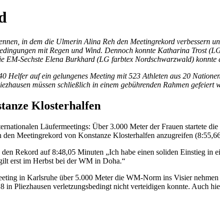
d
nen, in dem die Ulmerin Alina Reh den Meetingrekord verbessern und e
en Bedingungen mit Regen und Wind. Dennoch konnte Katharina Trost (L
die EM-Sechste Elena Burkhard (LG farbtex Nordschwarzwald) konnte d
0 Helfer auf ein gelungenes Meeting mit 523 Athleten aus 20 Nationen
 Pliezhausen müssen schließlich in einem gebührenden Rahmen gefeiert 
tanze Klosterhalfen
Internationalen Läufermeetings: Über 3.000 Meter der Frauen startete
den Meetingrekord von Konstanze Klosterhalfen anzugreifen (8:55,66
den Rekord auf 8:48,05 Minuten „Ich habe einen soliden Einstieg in ei
ilt erst im Herbst bei der WM in Doha.“
eeting in Karlsruhe über 5.000 Meter die WM-Norm ins Visier nehme
8 in Pliezhausen verletzungsbedingt nicht verteidigen konnte. Auch hi