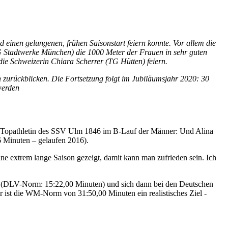
inen gelungenen, frühen Saisonstart feiern konnte. Vor allem die
G Stadtwerke München) die 1000 Meter der Frauen in sehr guten
ie Schweizerin Chiara Scherrer (TG Hütten) feiern.
 zurückblicken. Die Fortsetzung folgt im Jubiläumsjahr 2020: 30
werden
 die Topathletin des SSV Ulm 1846 im B-Lauf der Männer: Und Alina
 Minuten – gelaufen 2016).
ne extrem lange Saison gezeigt, damit kann man zufrieden sein. Ich
n (DLV-Norm: 15:22,00 Minuten) und sich dann bei den Deutschen
er ist die WM-Norm von 31:50,00 Minuten ein realistisches Ziel -