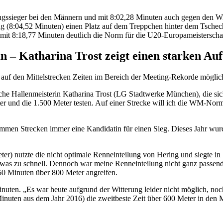
gssieger bei den Männern und mit 8:02,28 Minuten auch gegen den Wi
ng (8:04,52 Minuten) einen Platz auf dem Treppchen hinter dem Tschech
it 8:18,77 Minuten deutlich die Norm für die U20-Europameisterscha
 – Katharina Trost zeigt einen starken Auft
ss auf den Mittelstrecken Zeiten im Bereich der Meeting-Rekorde mögli
tsche Hallenmeisterin Katharina Trost (LG Stadtwerke München), die si
er und die 1.500 Meter testen. Auf einer Strecke will ich die WM-Norm 
men Strecken immer eine Kandidatin für einen Sieg. Dieses Jahr wurde
) nutzte die nicht optimale Renneinteilung von Hering und siegte in
was zu schnell. Dennoch war meine Renneinteilung nicht ganz passend –
0 Minuten über 800 Meter angreifen.
en. „Es war heute aufgrund der Witterung leider nicht möglich, noch s
nuten aus dem Jahr 2016) die zweitbeste Zeit über 600 Meter in den M