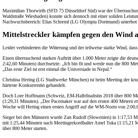
Maximilian Thorwirth (SFD 75 Düsseldorf Süd) war der Überraschun
Waldstraße Wiesbaden) konnte sich dennoch mit einer soliden Leistu
Nachwuchsbereich: Elias Schreml (LG Olympia Dortmund) unterbot m
Mittelstreckler kämpfen gegen den Wind an
Leider verhinderten die Witterung und der teilweise starke Wind, da
Einen überraschend starken Auftritt über 1.000 Meter zeigte die deu
2:42,60 Minuten) durchsetzte. „Ich bin fit und werde nun die 800 Met
„Das erste Ziel ist erst einmal die Universiade in Nepal.“
Christina Hering (LG Stadtwerke München) ist beim Meeting der krum
härteste Konkurrentin gehandelt.
Doch Lore Hoffmann (Schweiz, EM-Halbfinalistin 2018 über 800 Meter
(1:29,31 Minuten). „Der Pacemaker war auf den ersten 400 Metern et
Woche will Hering einen ersten Angriff auf die WM-Norm von 2:00,6
Sieger bei den Männern wurde Zan Rudolf (Slowenien) in 1:17,53 Minut
mit 1:25,44 Minuten nach Meetingrekordhalter Amel Tuka (1:15,21 Mi
über 800 Meter starten.