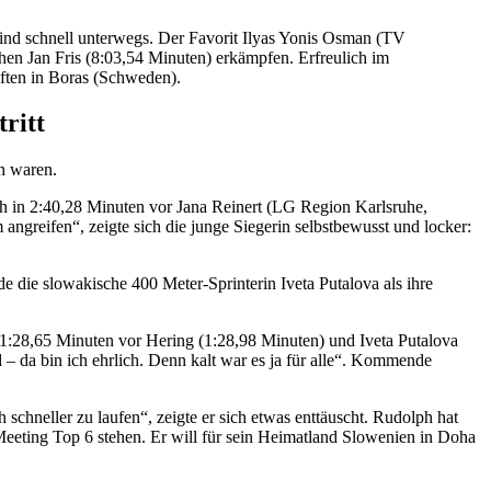
nd schnell unterwegs. Der Favorit Ilyas Yonis Osman (TV
en Jan Fris (8:03,54 Minuten) erkämpfen. Erfreulich im
ften in Boras (Schweden).
ritt
ch waren.
ch in 2:40,28 Minuten vor Jana Reinert (LG Region Karlsruhe,
angreifen“, zeigte sich die junge Siegerin selbstbewusst und locker:
 die slowakische 400 Meter-Sprinterin Iveta Putalova als ihre
 1:28,65 Minuten vor Hering (1:28,98 Minuten) und Iveta Putalova
 da bin ich ehrlich. Denn kalt war es ja für alle“. Kommende
chneller zu laufen“, zeigte er sich etwas enttäuscht. Rudolph hat
eeting Top 6 stehen. Er will für sein Heimatland Slowenien in Doha