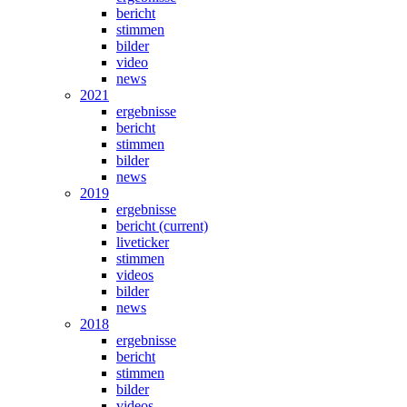
bericht
stimmen
bilder
video
news
2021
ergebnisse
bericht
stimmen
bilder
news
2019
ergebnisse
bericht
(current)
liveticker
stimmen
videos
bilder
news
2018
ergebnisse
bericht
stimmen
bilder
videos