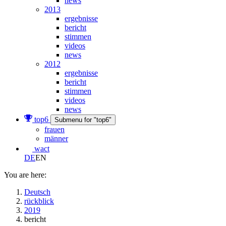
news
2013
ergebnisse
bericht
stimmen
videos
news
2012
ergebnisse
bericht
stimmen
videos
news
top6
Submenu for "top6"
frauen
männer
wact
DE
EN
You are here:
Deutsch
rückblick
2019
bericht