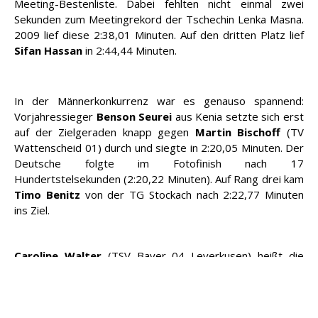
Meeting-Bestenliste. Dabei fehlten nicht einmal zwei
Sekunden zum Meetingrekord der Tschechin Lenka Masna.
2009 lief diese 2:38,01 Minuten. Auf den dritten Platz lief
Sifan Hassan
in 2:44,44 Minuten.
In der Männerkonkurrenz war es genauso spannend:
Vorjahressieger
Benson Seurei
aus Kenia setzte sich erst
auf der Zielgeraden knapp gegen
Martin Bischoff
(TV
Wattenscheid 01) durch und siegte in 2:20,05 Minuten. Der
Deutsche folgte im Fotofinish nach 17
Hundertstelsekunden (2:20,22 Minuten). Auf Rang drei kam
Timo Benitz
von der TG Stockach nach 2:22,77 Minuten
ins Ziel.
Caroline Walter
(TSV Bayer 04 Leverkusen) heißt die
Siegerin über 600 Meter. In 1:27,60 Minuten lief sie direkt
in die Meeting Top-6: Rang vier dort. Dabei setzte sich die
24-Jährige amtierende Deutsche Hallenmeisterin gegen