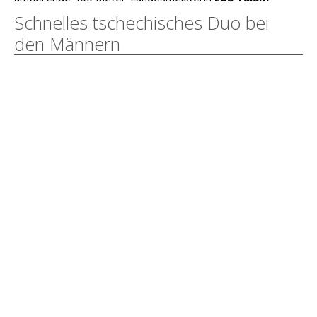
Schnelles tschechisches Duo bei
den Männern
Bei den Männern haben zwei Sprinter aus Tschechien
beste Aussichten auf vordere Platzierungen über 150 und
300 Meter.
Tomáš Němejc
(200m PB: 20,52 sec),
Landemeister über die halbe Stadionrunde, kommt nach
Platz zwei im Vorjahr über 150 Meter wieder nach
Pliezhausen.
Jiří Polák
(200m PB: 20,63 sec) ist ebenfalls ein bekanntes
Gesicht im Schönbuchstadion. Konkurrenz könnte das Duo
von zwei schnellen Sprintern aus Nigeria und Botswana
erhalten, deren Start aber noch nicht feststeht.
(ft)
Weiterlesen:
News 6 | Disziplinvorschau Mittelstrecke
Frauen