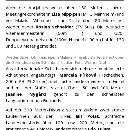
Auch die Vorjahreszweite über 150 Meter – hinter
Meetingrekordhalterin
Lisa Nippgen
(MTG Mannheim) und
vor Malaika Mihambo – und Dritte über 80 Meter, ist
wieder dabei:
Rosina Schneider
(TV Sulz). Die deutsche
Vizehallenmeisterin (60m H) und U20-
Doppeleuropameisterin (100m H und 4x100 m) hat für 150
und 300 Meter gemeldet.
Wieder dabei: Olympiasiegerin Malaika Mihambo startet erneut über
die Sprintdistanz im Schönbuchstadion. Foto: Werner Dreher
Aus internationaler Sicht haben sich mehrere ambitionierte
Athletinnen angekündigt.
Marcela Pírková
(Tschechien,
200m PB: 23,24 sec), mehrfache Landesmeisterin im Einzel
und mit der Staffel, startet über 150 und 300 Meter.
Jeanine Nygård
gehört zu den schnellsten
Langsprinterinnen Finnlands.
Auf der 300 Meter-Distanz starten zudem zwei starke
Läuferinnen aus der Türkei:
Elif Polat
, achtfache
Landesmeisterin über 100 bzw. 200 Meter, und die
amtierende 400 Meter-Landesmeisterin
Eda Tulum
.