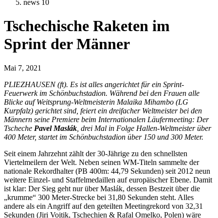
news 10
Tschechische Raketen im
Sprint der Männer
Mai 7, 2021
PLIEZHAUSEN (ft). Es ist alles angerichtet für ein Sprint-
Feuerwerk im Schönbuchstadion. Während bei den Frauen alle
Blicke auf Weitsprung-Weltmeisterin Malaika Mihambo (LG
Kurpfalz) gerichtet sind, feiert ein dreifacher Weltmeister bei den
Männern seine Premiere beim Internationalen Läufermeeting: Der
Tscheche
Pavel Maslák
, drei Mal in Folge Hallen-Weltmeister über
400 Meter, startet im Schönbuchstadion über 150 und 300 Meter.
Seit einem Jahrzehnt zählt der 30-Jährige zu den schnellsten
Viertelmeilern der Welt. Neben seinen WM-Titeln sammelte der
nationale Rekordhalter (PB 400m: 44,79 Sekunden) seit 2012 neun
weitere Einzel- und Staffelmedaillen auf europäischer Ebene. Damit
ist klar: Der Sieg geht nur über Maslák, dessen Bestzeit über die
„krumme“ 300 Meter-Strecke bei 31,80 Sekunden steht. Alles
andere als ein Angriff auf den geteilten Meetingrekord von 32,31
Sekunden (Jiri Vojtik, Tschechien & Rafal Omelko, Polen) wäre