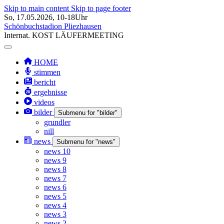
Skip to main content
Skip to page footer
So, 17.05.2026, 10-18Uhr
Schönbuchstadion Pliezhausen
Internat.
KOST
LÄUFERMEETING
HOME
stimmen
bericht
ergebnisse
videos
bilder
Submenu for "bilder"
grundler
nill
news
Submenu for "news"
news 10
news 9
news 8
news 7
news 6
news 5
news 4
news 3
news 2