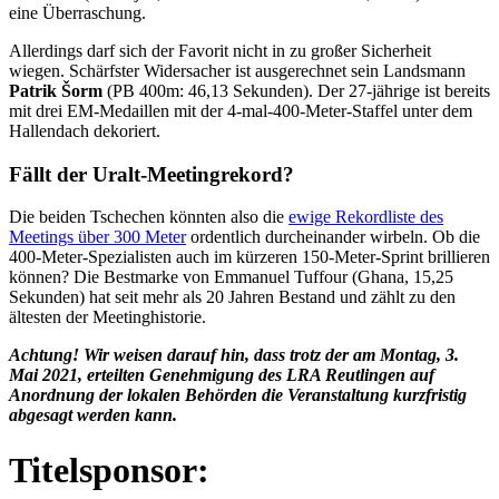
eine Überraschung.
Allerdings darf sich der Favorit nicht in zu großer Sicherheit
wiegen. Schärfster Widersacher ist ausgerechnet sein Landsmann
Patrik Šorm
(PB 400m: 46,13 Sekunden). Der 27-jährige ist bereits
mit drei EM-Medaillen mit der 4-mal-400-Meter-Staffel unter dem
Hallendach dekoriert.
Fällt der Uralt-Meetingrekord?
Die beiden Tschechen könnten also die
ewige Rekordliste des
Meetings über 300 Meter
ordentlich durcheinander wirbeln. Ob die
400-Meter-Spezialisten auch im kürzeren 150-Meter-Sprint brillieren
können? Die Bestmarke von Emmanuel Tuffour (Ghana, 15,25
Sekunden) hat seit mehr als 20 Jahren Bestand und zählt zu den
ältesten der Meetinghistorie.
Achtung! Wir weisen darauf hin, dass trotz der am Montag, 3.
Mai 2021, erteilten Genehmigung des LRA Reutlingen auf
Anordnung der lokalen Behörden die Veranstaltung kurzfristig
abgesagt werden kann.
Titelsponsor: