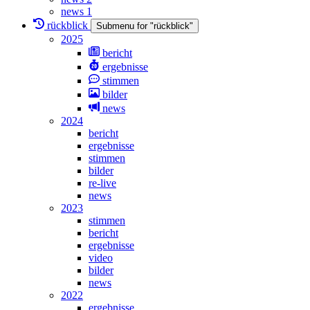
news 1
rückblick
Submenu for "rückblick"
2025
bericht
ergebnisse
stimmen
bilder
news
2024
bericht
ergebnisse
stimmen
bilder
re-live
news
2023
stimmen
bericht
ergebnisse
video
bilder
news
2022
ergebnisse