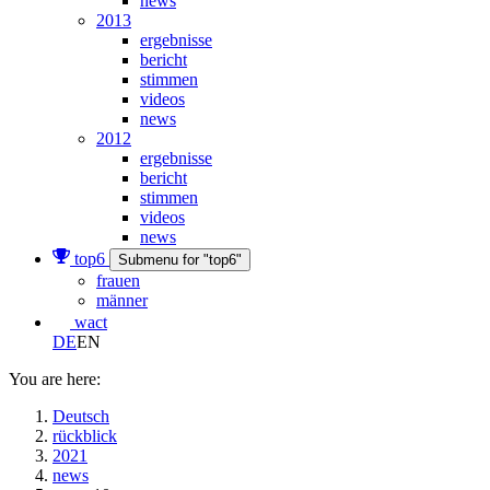
news
2013
ergebnisse
bericht
stimmen
videos
news
2012
ergebnisse
bericht
stimmen
videos
news
top6
Submenu for "top6"
frauen
männer
wact
DE
EN
You are here:
Deutsch
rückblick
2021
news