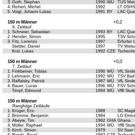
3.
Goth, Stephan
1990
WÜ
TUS Met
4.
Richert, Michel
1992
LT DSHS
5.
Voigt, Johann-Lukas
1991
BY
LAC Quel
150 m Männer
+0,2
6. Zeitlauf
1.
Schneier, Sebastian
1993
BY
LAC Quel
2.
Hensler, Simon
1995
TSV Scho
3.
Fitz, Lorenzo
1997
Erfurter
Stettler, Daniel
1997
TV Wels
Kral, Lukas
1992
CZE
Tschechi
150 m Männer
+0,0
7. Zeitlauf
1.
Finkbeiner, Tobias
1990
WÜ
VfL Sinde
2.
Lehmann, Eric
1992
WÜ
TSV Bad 
3.
Raffalsky, Patrick
1987
WÜ
VfL Sinde
4.
Bauer, Lucas
1996
WÜ
FSV Sch
Timpf, Edmund
1994
WÜ
VfB Stutt
150 m Männer
Rangfolge Zeitläufe
1.
Krüger, Eric
1988
SC Magd
2.
Brömme, Benjamin
1984
LG Eintra
3.
Abeyie, Tim
1982
GHA
Ghana
4.
Müller, Raphael
1994
WÜ
VfB Stutt
5.
Kirch, Simon
1979
SV Saar 
6.
Benda, Pavel
1992
CZE
Tschechi