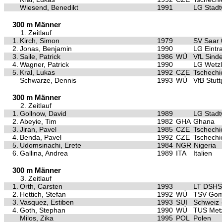
Wiesend, Benedikt
1991
LG Stad
300 m Männer
1. Zeitlauf
1.
Kirch, Simon
1979
SV Saar 
2.
Jonas, Benjamin
1990
LG Eintra
3.
Saile, Patrick
1986
WÜ
VfL Sinde
4.
Wagner, Patrick
1990
LG Wetzl
5.
Kral, Lukas
1992
CZE
Tschechi
Schwarze, Dennis
1993
WÜ
VfB Stutt
300 m Männer
2. Zeitlauf
1.
Gollnow, David
1989
LG Stad
2.
Abeyie, Tim
1982
GHA
Ghana
3.
Jiran, Pavel
1985
CZE
Tschechi
4.
Benda, Pavel
1992
CZE
Tschechi
5.
Udomsinachi, Erete
1984
NGR
Nigeria
6.
Gallina, Andrea
1989
ITA
Italien
300 m Männer
3. Zeitlauf
1.
Orth, Carsten
1993
LT DSHS
2.
Hettich, Stefan
1992
WÜ
TSV Gom
3.
Vasquez, Estiben
1993
SUI
Schweiz 
4.
Goth, Stephan
1990
WÜ
TUS Met
Milos, Zika
1995
POL
Polen