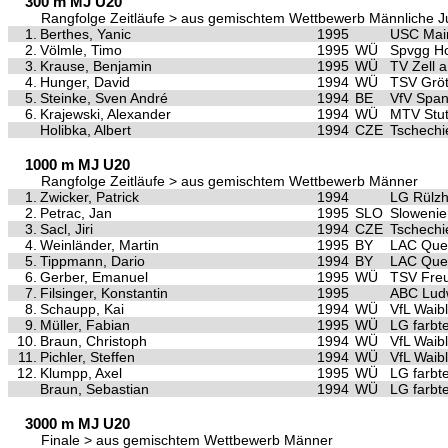
300 m MJ U20
Rangfolge Zeitläufe > aus gemischtem Wettbewerb Männliche 
1.
Berthes, Yanic
1995
USC Mai
2.
Völmle, Timo
1995
WÜ
Spvgg Ho
3.
Krause, Benjamin
1995
WÜ
TV Zell a
4.
Hunger, David
1994
WÜ
TSV Gröt
5.
Steinke, Sven André
1994
BE
VfV Spa
6.
Krajewski, Alexander
1994
WÜ
MTV Stut
Holibka, Albert
1994
CZE
Tschechi
1000 m MJ U20
Rangfolge Zeitläufe > aus gemischtem Wettbewerb Männer
1.
Zwicker, Patrick
1994
LG Rülz
2.
Petrac, Jan
1995
SLO
Slowenie
3.
Sacl, Jiri
1994
CZE
Tschechi
4.
Weinländer, Martin
1995
BY
LAC Quel
5.
Tippmann, Dario
1994
BY
LAC Quel
6.
Gerber, Emanuel
1995
WÜ
TSV Freu
7.
Filsinger, Konstantin
1995
ABC Ludw
8.
Schaupp, Kai
1994
WÜ
VfL Waib
9.
Müller, Fabian
1995
WÜ
LG farbt
10.
Braun, Christoph
1994
WÜ
VfL Waib
11.
Pichler, Steffen
1994
WÜ
VfL Waib
12.
Klumpp, Axel
1995
WÜ
LG farbt
Braun, Sebastian
1994
WÜ
LG farbt
3000 m MJ U20
Finale > aus gemischtem Wettbewerb Männer