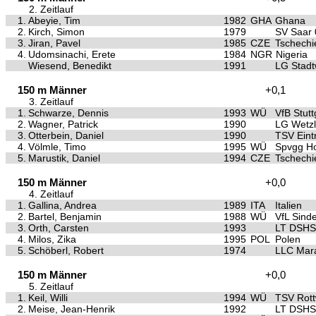
2. Zeitlauf
1.
Abeyie, Tim
1982
GHA
Ghana
2.
Kirch, Simon
1979
SV Saar 
3.
Jiran, Pavel
1985
CZE
Tschechi
4.
Udomsinachi, Erete
1984
NGR
Nigeria
Wiesend, Benedikt
1991
LG Stad
150 m Männer
+0,1
3. Zeitlauf
1.
Schwarze, Dennis
1993
WÜ
VfB Stutt
2.
Wagner, Patrick
1990
LG Wetzl
3.
Otterbein, Daniel
1990
TSV Eintr
4.
Völmle, Timo
1995
WÜ
Spvgg Ho
5.
Marustik, Daniel
1994
CZE
Tschechi
150 m Männer
+0,0
4. Zeitlauf
1.
Gallina, Andrea
1989
ITA
Italien
2.
Bartel, Benjamin
1988
WÜ
VfL Sinde
3.
Orth, Carsten
1993
LT DSHS
4.
Milos, Zika
1995
POL
Polen
5.
Schöberl, Robert
1974
LLC Mar
150 m Männer
+0,0
5. Zeitlauf
1.
Keil, Willi
1994
WÜ
TSV Rott
2.
Meise, Jean-Henrik
1992
LT DSHS