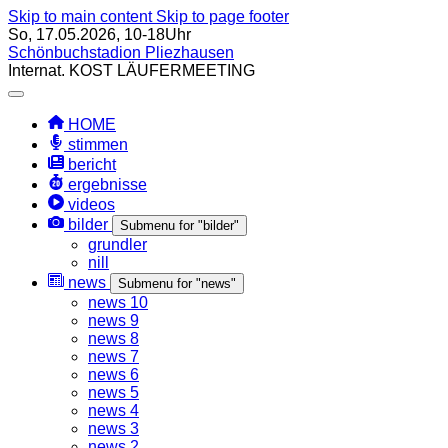
Skip to main content
Skip to page footer
So, 17.05.2026, 10-18Uhr
Schönbuchstadion Pliezhausen
Internat.
KOST
LÄUFERMEETING
HOME
stimmen
bericht
ergebnisse
videos
bilder
Submenu for "bilder"
grundler
nill
news
Submenu for "news"
news 10
news 9
news 8
news 7
news 6
news 5
news 4
news 3
news 2