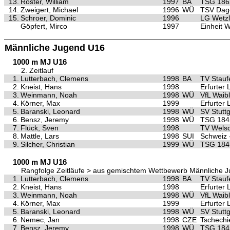
13.
Roster, William
1997
BA
TSG 186
14.
Zweigert, Michael
1996
WÜ
TSV Dag
15.
Schroer, Dominic
1996
LG Wetzl
Göpfert, Mirco
1997
Einheit 
Männliche Jugend U16
1000 m MJ U16
2. Zeitlauf
1.
Lutterbach, Clemens
1998
BA
TV Stauf
2.
Kneist, Hans
1998
Erfurter
3.
Weinmann, Noah
1998
WÜ
VfL Waib
4.
Körner, Max
1999
Erfurter
5.
Baranski, Leonard
1998
WÜ
SV Stuttg
6.
Bensz, Jeremy
1998
WÜ
TSG 1845
7.
Flück, Sven
1998
TV Wels
8.
Mattle, Lars
1998
SUI
Schweiz 
9.
Silcher, Christian
1999
WÜ
TSG 1845
1000 m MJ U16
Rangfolge Zeitläufe > aus gemischtem Wettbewerb Männliche 
1.
Lutterbach, Clemens
1998
BA
TV Stauf
2.
Kneist, Hans
1998
Erfurter
3.
Weinmann, Noah
1998
WÜ
VfL Waib
4.
Körner, Max
1999
Erfurter
5.
Baranski, Leonard
1998
WÜ
SV Stuttg
6.
Nemec, Jan
1998
CZE
Tschechi
7.
Bensz, Jeremy
1998
WÜ
TSG 1845