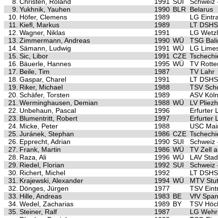
8.
Christen, Roland
1991
SUI
Schweiz 
9.
Yukhnik, Yauhen
1990
BLR
Belarus
10.
Höfer, Clemens
1989
LG Eintra
11.
Kiefl, Markus
1989
LT DSHS
12.
Wagner, Niklas
1991
LG Wetzl
13.
Zimmermann, Andreas
1990
WÜ
TSG Bal
14.
Sämann, Ludwig
1991
WÜ
LG Lime
15.
Sic, Libor
1991
CZE
Tschechi
16.
Bäuerle, Hannes
1995
WÜ
TV Rotte
17.
Beile, Tim
1987
TV Lahr
18.
Gaspar, Charel
1991
LT DSHS
19.
Riker, Michael
1988
TSV Scho
20.
Schäfer, Torsten
1989
ASV Köl
21.
Werminghausen, Demian
1988
WÜ
LV Pliez
22.
Unbehaun, Pascal
1996
Erfurter
23.
Blumentritt, Robert
1997
Erfurter
24.
Micke, Peter
1988
USC Mai
25.
Juránek, Stephan
1986
CZE
Tschechi
26.
Epprecht, Adrian
1990
SUI
Schweiz 
27.
Frank, Martin
1986
WÜ
TV Zell a
28.
Raza, Ali
1996
WÜ
LAV Stad
29.
Riedel, Florian
1992
SUI
Schweiz 
30.
Richert, Michel
1992
LT DSHS
31.
Krajewski, Alexander
1994
WÜ
MTV Stut
32.
Dönges, Jürgen
1977
TSV Eintr
33.
Hille, Andreas
1983
BE
VfV Spa
34.
Wedel, Zacharias
1989
BY
TSV Höch
35.
Steiner, Ralf
1987
LG Wehr