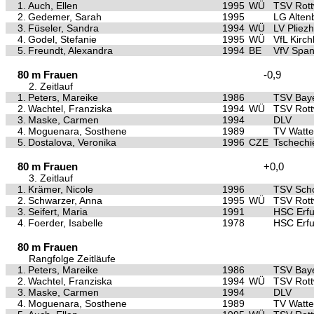
1.
Auch, Ellen
1995
WÜ
TSV Rott
2.
Gedemer, Sarah
1995
LG Alten
3.
Füseler, Sandra
1994
WÜ
LV Pliez
4.
Godel, Stefanie
1995
WÜ
VfL Kirc
5.
Freundt, Alexandra
1994
BE
VfV Spa
80 m Frauen
-0,9
2. Zeitlauf
1.
Peters, Mareike
1986
TSV Baye
2.
Wachtel, Franziska
1994
WÜ
TSV Rott
3.
Maske, Carmen
1994
DLV
4.
Moguenara, Sosthene
1989
TV Watte
5.
Dostalova, Veronika
1996
CZE
Tschechi
80 m Frauen
+0,0
3. Zeitlauf
1.
Krämer, Nicole
1996
TSV Scho
2.
Schwarzer, Anna
1995
WÜ
TSV Rott
3.
Seifert, Maria
1991
HSC Erfu
4.
Foerder, Isabelle
1978
HSC Erfu
80 m Frauen
Rangfolge Zeitläufe
1.
Peters, Mareike
1986
TSV Baye
2.
Wachtel, Franziska
1994
WÜ
TSV Rott
3.
Maske, Carmen
1994
DLV
4.
Moguenara, Sosthene
1989
TV Watte