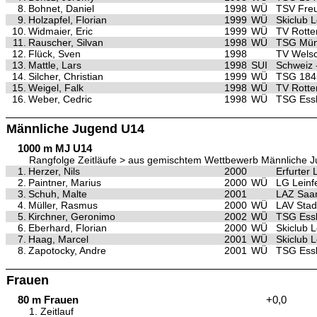
8.
Bohnet, Daniel
1998
WÜ
TSV Freu
9.
Holzapfel, Florian
1999
WÜ
Skiclub 
10.
Widmaier, Eric
1999
WÜ
TV Rotte
11.
Rauscher, Silvan
1998
WÜ
TSG Mün
12.
Flück, Sven
1998
TV Wels
13.
Mattle, Lars
1998
SUI
Schweiz 
14.
Silcher, Christian
1999
WÜ
TSG 1845
15.
Weigel, Falk
1998
WÜ
TV Rotte
16.
Weber, Cedric
1998
WÜ
TSG Essl
Männliche Jugend U14
1000 m MJ U14
Rangfolge Zeitläufe > aus gemischtem Wettbewerb Männliche 
1.
Herzer, Nils
2000
Erfurter
2.
Paintner, Marius
2000
WÜ
LG Leinf
3.
Schuh, Malte
2001
LAZ Saa
4.
Müller, Rasmus
2000
WÜ
LAV Stad
5.
Kirchner, Geronimo
2002
WÜ
TSG Essl
6.
Eberhard, Florian
2000
WÜ
Skiclub 
7.
Haag, Marcel
2001
WÜ
Skiclub 
8.
Zapotocky, Andre
2001
WÜ
TSG Essl
Frauen
80 m Frauen
+0,0
1. Zeitlauf