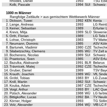
Rhodes, Daniel
1993
TSG Eis
Kolb, Pascale
1994
SUI
Schweiz 
1000 m Männer
Rangfolge Zeitläufe > aus gemischtem Wettbewerb Männer
1.
Dickson, Tuwei
1992
KEN
Kenia
2.
Lange, Andreas
1993
LG Rein
3.
Keiner, Sebastian
1989
Erfurter
4.
Krevs, Mitja
1989
SLO
Slowenie
5.
Orth, Florian
1989
LG Telis
6.
Lohse, Christoph
1983
TV Watte
7.
Neumann, Dominic
1985
ASV Köl
8.
Bartunek, Vladimir
1980
CZE
Tschechi
9.
Silabetzschky, Clemens
1985
WÜ
TV Zell a
10.
Bocherens, Nicolas
1989
SUI
Schweiz 
11.
Praetorius, Sven
1985
ASV Erfu
12.
Bazulka, Aliaksandr
1991
BLR
Belarus
13.
Trávnícek, Matej
1992
CZE
Tschechi
14.
Gruber, Daniel
1989
TSV Baye
15.
Krauth, Joachim
1989
WÜ
VfL Sinde
16.
Gröbl, Tobias
1983
BY
LG Zus
17.
Knill, Martin
1982
SUI
Schweiz 
18.
Kouba, Adam
1987
CZE
Tschechi
19.
Voigt, Arthur
1993
BY
LAC Quel
20.
Pütsch, Alexander
1988
WÜ
LG farbt
21.
Bittigkoffer, Lucas
1992
BA
TV Neuli
22.
Körner, Holger
1993
TG Sölli
23.
Volz, Alexander
1994
WÜ
VfB LC F