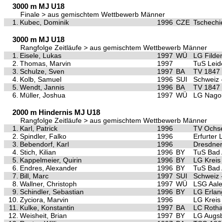
3000 m MJ U18
Finale > aus gemischtem Wettbewerb Männer
1.
Kubec, Dominik
1996
CZE
Tschechi
3000 m MJ U18
Rangfolge Zeitläufe > aus gemischtem Wettbewerb Männer
1.
Eisele, Lukas
1997
WÜ
LG Filde
2.
Thomas, Marvin
1997
TuS Leid
3.
Schulze, Sven
1997
BA
TV 1847 
4.
Kolb, Samuel
1996
SUI
Schweiz 
5.
Wendt, Jannis
1996
BA
TV 1847 
6.
Müller, Joshua
1997
WÜ
LG Nagol
2000 m Hindernis MJ U18
Rangfolge Zeitläufe > aus gemischtem Wettbewerb Männer
1.
Karl, Patrick
1996
TV Ochse
2.
Spindler, Falko
1996
Erfurter
3.
Bebendorf, Karl
1996
Dresdner
4.
Stich, Kilian
1996
BY
TuS Bad 
5.
Kappelmeier, Quirin
1996
BY
LG Kreis
6.
Endres, Alexander
1996
BY
TuS Bad 
7.
Bill, Marc
1997
SUI
Schweiz 
8.
Wallner, Christoph
1997
WÜ
LSG Aal
9.
Schindler, Sebastian
1996
BY
LG Erla
10.
Zyciora, Marvin
1996
LG Kreis
11.
Kulke, Konstantin
1997
BA
LC Roth
12.
Weisheit, Brian
1997
BY
LG Augs