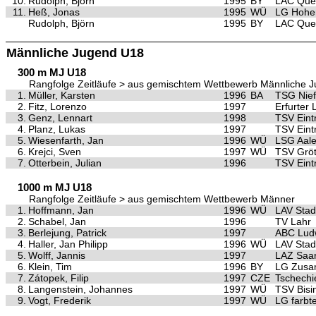
10.
Rudolph, Björn
1995
BY
LAC Quel
11.
Heß, Jonas
1995
WÜ
LG Hohe
Rudolph, Björn
1995
BY
LAC Quel
Männliche Jugend U18
300 m MJ U18
Rangfolge Zeitläufe > aus gemischtem Wettbewerb Männliche 
1.
Müller, Karsten
1996
BA
TSG Nief
2.
Fitz, Lorenzo
1997
Erfurter
3.
Genz, Lennart
1998
TSV Eintr
4.
Planz, Lukas
1997
TSV Eintr
5.
Wiesenfarth, Jan
1996
WÜ
LSG Aal
6.
Krejci, Sven
1997
WÜ
TSV Gröt
7.
Otterbein, Julian
1996
TSV Eintr
1000 m MJ U18
Rangfolge Zeitläufe > aus gemischtem Wettbewerb Männer
1.
Hoffmann, Jan
1996
WÜ
LAV Stad
2.
Schabel, Jan
1996
TV Lahr
3.
Berlejung, Patrick
1997
ABC Ludw
4.
Haller, Jan Philipp
1996
WÜ
LAV Stad
5.
Wolff, Jannis
1997
LAZ Saa
6.
Klein, Tim
1996
BY
LG Zus
7.
Zátopek, Filip
1997
CZE
Tschechi
8.
Langenstein, Johannes
1997
WÜ
TSV Bisi
9.
Vogt, Frederik
1997
WÜ
LG farbt