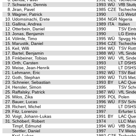
7.
Schwarze, Dennis
1993
WÜ
VfB Stutt
8.
Jiran, Pavel
1985
CZE
Tschechi
9.
Wagner, Patrick
1990
LG Wetzl
10.
Udomsinachi, Erete
1984
NGR
Nigeria
11.
Gallina, Andrea
1989
ITA
Italien
12.
Otterbein, Daniel
1990
TSV Eintr
13.
Jonas, Benjamin
1990
LG Eintra
14.
Völmle, Timo
1995
WÜ
Spvgg Ho
15.
Marustik, Daniel
1994
CZE
Tschechi
16.
Keil, Willi
1994
WÜ
TSV Rott
17.
Bartel, Benjamin
1988
WÜ
VfL Sinde
18.
Finkbeiner, Tobias
1990
WÜ
VfL Sinde
19.
Orth, Carsten
1993
LT DSHS
20.
Meise, Jean-Henrik
1992
LT DSHS
21.
Lehmann, Eric
1992
WÜ
TSV Bad 
22.
Goth, Stephan
1990
WÜ
TUS Met
23.
Schneier, Sebastian
1993
BY
LAC Quel
24.
Hensler, Simon
1995
TSV Scho
25.
Raffalsky, Patrick
1987
WÜ
VfL Sinde
26.
Milos, Zika
1995
POL
Polen
27.
Bauer, Lucas
1996
WÜ
FSV Sch
28.
Richert, Michel
1992
LT DSHS
29.
Fitz, Lorenzo
1997
Erfurter
30.
Voigt, Johann-Lukas
1991
BY
LAC Quel
31.
Schöberl, Robert
1974
LLC Mar
Timpf, Edmund
1994
WÜ
VfB Stutt
Stettler, Daniel
1997
TV Wels
Kral, Lukas
1992
CZE
Tschechi