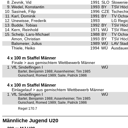
8.
Zevnik, Vid
1991
SLO
Slowenie
9.
Wedel, Konstantin
1993
BY
TSV Höch
10.
Sasínek, Filip
1996
CZE
Tschechi
11.
Karl, Dominik
1991
BY
TV Ochse
12.
Unewisse, Frederik
1993
LG Regio
13.
Budde, Tobias
1992
BY
TSV Höch
14.
Kern, Reinhold
1971
WÜ
TSV Ried
15.
Schelp, Lars-Michael
1988
BY
TV Ochse
Amon, Christian
1993
BY
TSV Höch
Balsmeier, Julius
1989
WÜ
LAV Stad
Thiele, Heiko
1994
WÜ
Ausdaue
4 x 100 m Staffel Männer
Finale > aus gemischtem Wettbewerb Männer
1.
VfL Sindelfingen I
WÜ
Bartel, Benjamin 1988; Assenheimer, Tim 1985
Guischard, Romed 1989; Saile, Patrick 1986
4 x 100 m Staffel Männer
Einlagelauf > aus gemischtem Wettbewerb Männer
1.
VfL Sindelfingen I
WÜ
Bartel, Benjamin 1988; Assenheimer, Tim 1985
Guischard, Romed 1989; Saile, Patrick 1986
Regel 170.7
Männliche Jugend U20