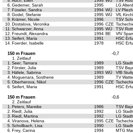
5.
Auch, Ellen
1995
WÜ
TSV Rott
6.
Gedemer, Sarah
1995
LG Alten
7.
Füseler, Sandra
1994
WÜ
LV Pliez
8.
Godel, Stefanie
1995
WÜ
VfL Kirc
9.
Krämer, Nicole
1996
TSV Scho
10.
Dostalova, Veronika
1996
CZE
Tschechi
11.
Schwarzer, Anna
1995
WÜ
TSV Rott
12.
Freundt, Alexandra
1994
BE
VfV Spa
13.
Seifert, Maria
1991
HSC Erfu
14.
Foerder, Isabelle
1978
HSC Erfu
150 m Frauen
-0,7
1. Zeitlauf
1.
Seer, Tamara
1989
LG Stad
2.
Förster, Julia
1989
TSV Baye
3.
Häfele, Sabrina
1993
WÜ
VfB Stutt
4.
Moguenara, Sosthene
1989
TV Watte
5.
Oberherova, Nikol
1996
CZE
Tschechi
6.
Seifert, Maria
1991
HSC Erfu
150 m Frauen
-0,6
2. Zeitlauf
1.
Peters, Mareike
1986
TSV Baye
2.
Riedl, Julia
1992
LG Stad
3.
Riedl, Martina
1992
LG Stad
4.
Viranova, Helena
1995
CZE
Tschechie
5.
Schollbach, Lisa
1990
LG Stad
6.
Frey, Carina
1994
MTG Ma