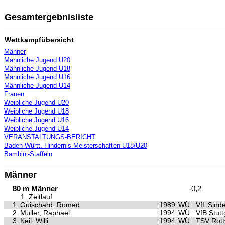
Gesamtergebnisliste
Wettkampfübersicht
Männer
Männliche Jugend U20
Männliche Jugend U18
Männliche Jugend U16
Männliche Jugend U14
Frauen
Weibliche Jugend U20
Weibliche Jugend U18
Weibliche Jugend U16
Weibliche Jugend U14
VERANSTALTUNGS-BERICHT
Baden-Württ. Hindernis-Meisterschaften U18/U20
Bambini-Staffeln
Männer
80 m Männer
-0,2
1. Zeitlauf
1.
Guischard, Romed
1989
WÜ
VfL Sinde
2.
Müller, Raphael
1994
WÜ
VfB Stutt
3.
Keil, Willi
1994
WÜ
TSV Rott