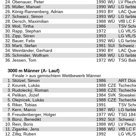
24.
Obenauer, Peter
1990
WÜ
LV Pliez
25.
Müller, Manuel
1990
WÜ
LG farbt
26.
König-Rannenberg, Adrian
1993
BY
LAC Quel
27.
Schwarz, Simon
1993
WÜ
LG farbt
28.
Dersch, Maximilian
1988
WÜ
VfB LC F
29.
Woli, Tirtha
1986
TSV Scho
30.
Rapp, Stephan
1972
LG VfL/
31.
Zipp, Sören
1993
LG VfL/
32.
Bauer, Felix
1992
WÜ
LG farbt
33.
Marti, Stefan
1981
SUI
Schweiz 
34.
Weinländer, Gerhard
1990
BY
LAC Quel
35.
Schmider, Wolfram
1968
WÜ
LG farbt
36.
Jessen, Tom
1972
WÜ
TSG Bal
3000 m Männer (A- Lauf)
Finale > aus gemischtem Wettbewerb Männer
1.
Stützel, Simon
1986
ART Düss
2.
Kourek, Lukás
1988
CZE
Tschechi
3.
Rudolecký, Roman
1988
CZE
Tschechi
4.
Pelikan, Jozef
1984
SVK
Slowakei
5.
Olejnícek, Lukás
1988
CZE
Tschechi
6.
Riker, Tobias
1991
TSV Scho
7.
Kern, Marco
1987
WÜ
LG farbt
8.
Freudenberger, Holger
1977
WÜ
TSG 1845
9.
Bünz, Benedikt
1992
SUI
Schweiz 
10.
Rein, Boris
1988
WÜ
LV Pliez
11.
Ziganke, Jens
1988
WÜ
VfB LC F
12.
Zillig, Ruben
1992
LG VfL/