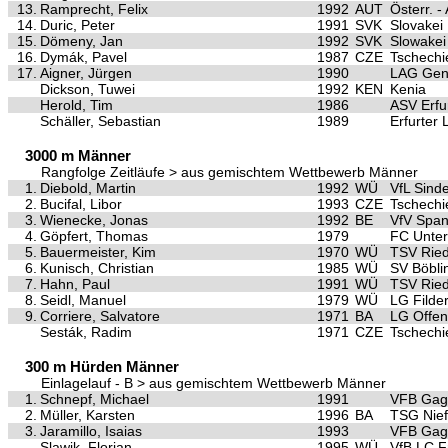
13.
Ramprecht, Felix
1992
AUT
Österr. -
14.
Duric, Peter
1991
SVK
Slovakei
15.
Dömeny, Jan
1992
SVK
Slowakei
16.
Dymák, Pavel
1987
CZE
Tschechi
17.
Aigner, Jürgen
1990
LAG Gen
Dickson, Tuwei
1992
KEN
Kenia
Herold, Tim
1986
ASV Erfu
Schäller, Sebastian
1989
Erfurter
3000 m Männer
Rangfolge Zeitläufe > aus gemischtem Wettbewerb Männer
1.
Diebold, Martin
1992
WÜ
VfL Sinde
2.
Bucifal, Libor
1993
CZE
Tschechi
3.
Wienecke, Jonas
1992
BE
VfV Spa
4.
Göpfert, Thomas
1979
FC Unter
5.
Bauermeister, Kim
1970
WÜ
TSV Ried
6.
Kunisch, Christian
1985
WÜ
SV Böbli
7.
Hahn, Paul
1991
WÜ
TSV Ried
8.
Seidl, Manuel
1979
WÜ
LG Filde
9.
Corriere, Salvatore
1971
BA
LG Offen
Sesták, Radim
1971
CZE
Tschechi
300 m Hürden Männer
Einlagelauf - B > aus gemischtem Wettbewerb Männer
1.
Schnepf, Michael
1991
VFB Gag
2.
Müller, Karsten
1996
BA
TSG Nief
3.
Jaramillo, Isaias
1993
VFB Gag
Slawik, Florian
1995
WÜ
VfB LC F