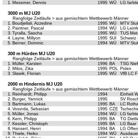
1.
Messmer, Dennis
1995
WÜ
LG farbt
3000 m MJ U20
Rangfolge Zeitläufe > aus gemischtem Wettbewerb Männer
1.
Boudjellali, Azzedine
1995
WÜ
MTV Stut
2.
Paintner, Pascal
1994
WÜ
LG Leinf
3.
Tyralla, Sascha
1995
WÜ
TUS Met
4.
Layne, Millyon
1995
SUI
Schweiz 
5.
Berner, Dominic
1994
WÜ
MTV Stut
300 m Hürden MJ U20
Rangfolge Zeitläufe > aus gemischtem Wettbewerb Männer
1.
Müller, Karsten
1996
BA
TSG Nief
2.
Milos, Zika
1995
POL
Polen
3.
Slawik, Florian
1995
WÜ
VfB LC F
2000 m Hindernis MJ U20
Rangfolge Zeitläufe > aus gemischtem Wettbewerb Männer
1.
Reinhardt, Philipp
1994
Einheit 
2.
Burger, Yannick
1995
SV Rosc
3.
Bartmann, Lukas
1995
BA
LC Roth
4.
Vosvrda, Sebasían
1995
CZE
Tschechi
5.
Müller, Jonas
1994
WÜ
LG farbt
6.
Kern, Philipp
1995
BA
TG Dietl
7.
Kessler, Christoph
1995
BA
LG Baar
8.
Hansert, Henri
1994
BA
LG Offen
9.
Thiele, Heiko
1994
WÜ
Ausdaue