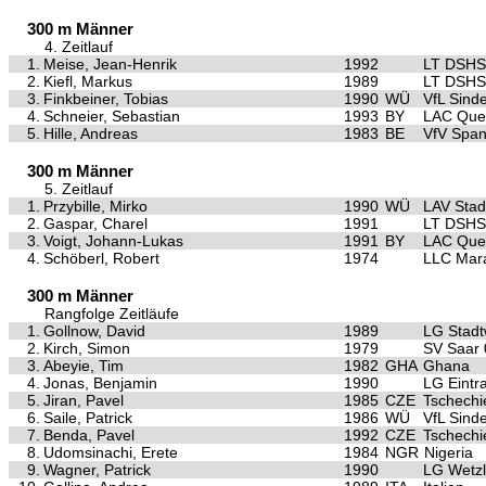
300 m Männer
4. Zeitlauf
1.
Meise, Jean-Henrik
1992
LT DSHS
2.
Kiefl, Markus
1989
LT DSHS
3.
Finkbeiner, Tobias
1990
WÜ
VfL Sinde
4.
Schneier, Sebastian
1993
BY
LAC Quel
5.
Hille, Andreas
1983
BE
VfV Spa
300 m Männer
5. Zeitlauf
1.
Przybille, Mirko
1990
WÜ
LAV Stad
2.
Gaspar, Charel
1991
LT DSHS
3.
Voigt, Johann-Lukas
1991
BY
LAC Quel
4.
Schöberl, Robert
1974
LLC Mar
300 m Männer
Rangfolge Zeitläufe
1.
Gollnow, David
1989
LG Stad
2.
Kirch, Simon
1979
SV Saar 
3.
Abeyie, Tim
1982
GHA
Ghana
4.
Jonas, Benjamin
1990
LG Eintra
5.
Jiran, Pavel
1985
CZE
Tschechi
6.
Saile, Patrick
1986
WÜ
VfL Sinde
7.
Benda, Pavel
1992
CZE
Tschechi
8.
Udomsinachi, Erete
1984
NGR
Nigeria
9.
Wagner, Patrick
1990
LG Wetzl