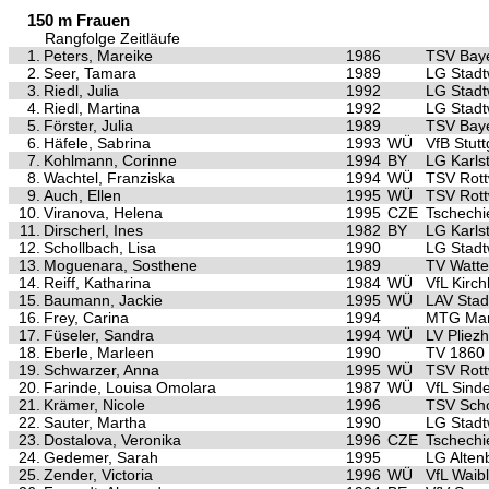
150 m Frauen
Rangfolge Zeitläufe
1.
Peters, Mareike
1986
TSV Baye
2.
Seer, Tamara
1989
LG Stad
3.
Riedl, Julia
1992
LG Stad
4.
Riedl, Martina
1992
LG Stad
5.
Förster, Julia
1989
TSV Baye
6.
Häfele, Sabrina
1993
WÜ
VfB Stutt
7.
Kohlmann, Corinne
1994
BY
LG Karls
8.
Wachtel, Franziska
1994
WÜ
TSV Rott
9.
Auch, Ellen
1995
WÜ
TSV Rott
10.
Viranova, Helena
1995
CZE
Tschechie
11.
Dirscherl, Ines
1982
BY
LG Karls
12.
Schollbach, Lisa
1990
LG Stad
13.
Moguenara, Sosthene
1989
TV Watte
14.
Reiff, Katharina
1984
WÜ
VfL Kirc
15.
Baumann, Jackie
1995
WÜ
LAV Stad
16.
Frey, Carina
1994
MTG Ma
17.
Füseler, Sandra
1994
WÜ
LV Pliez
18.
Eberle, Marleen
1990
TV 1860
19.
Schwarzer, Anna
1995
WÜ
TSV Rott
20.
Farinde, Louisa Omolara
1987
WÜ
VfL Sinde
21.
Krämer, Nicole
1996
TSV Scho
22.
Sauter, Martha
1990
LG Stad
23.
Dostalova, Veronika
1996
CZE
Tschechi
24.
Gedemer, Sarah
1995
LG Alten
25.
Zender, Victoria
1996
WÜ
VfL Waib