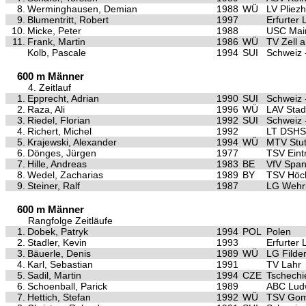
8.
Werminghausen, Demian
1988
WÜ
LV Pliez
9.
Blumentritt, Robert
1997
Erfurter
10.
Micke, Peter
1988
USC Mai
11.
Frank, Martin
1986
WÜ
TV Zell a
Kolb, Pascale
1994
SUI
Schweiz 
600 m Männer
4. Zeitlauf
1.
Epprecht, Adrian
1990
SUI
Schweiz 
2.
Raza, Ali
1996
WÜ
LAV Stad
3.
Riedel, Florian
1992
SUI
Schweiz 
4.
Richert, Michel
1992
LT DSHS
5.
Krajewski, Alexander
1994
WÜ
MTV Stut
6.
Dönges, Jürgen
1977
TSV Eintr
7.
Hille, Andreas
1983
BE
VfV Spa
8.
Wedel, Zacharias
1989
BY
TSV Höch
9.
Steiner, Ralf
1987
LG Wehr
600 m Männer
Rangfolge Zeitläufe
1.
Dobek, Patryk
1994
POL
Polen
2.
Stadler, Kevin
1993
Erfurter
3.
Bäuerle, Denis
1989
WÜ
LG Filde
4.
Karl, Sebastian
1991
TV Lahr
5.
Sadil, Martin
1994
CZE
Tschechi
6.
Schoenball, Parick
1989
ABC Ludw
7.
Hettich, Stefan
1992
WÜ
TSV Gom