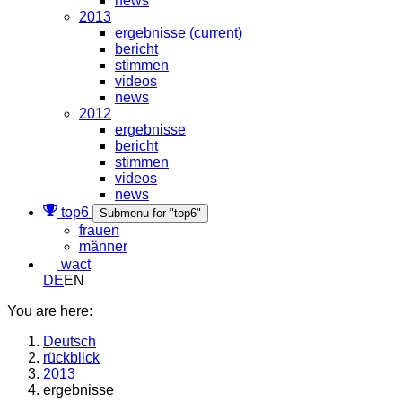
news
2013
ergebnisse
(current)
bericht
stimmen
videos
news
2012
ergebnisse
bericht
stimmen
videos
news
top6
Submenu for "top6"
frauen
männer
wact
DE
EN
You are here:
Deutsch
rückblick
2013
ergebnisse