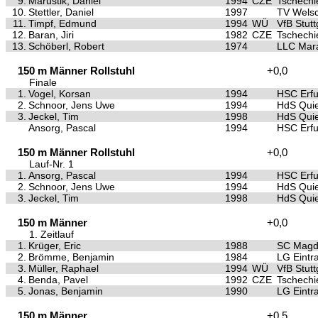
9.
Marustik, Daniel
1994
CZE
Tschechi
10.
Stettler, Daniel
1997
TV Wels
11.
Timpf, Edmund
1994
WÜ
VfB Stutt
12.
Baran, Jiri
1982
CZE
Tschechi
13.
Schöberl, Robert
1974
LLC Mar
150 m Männer Rollstuhl
+0,0
Finale
1.
Vogel, Korsan
1994
HSC Erfu
2.
Schnoor, Jens Uwe
1994
HdS Quie
3.
Jeckel, Tim
1998
HdS Quie
Ansorg, Pascal
1994
HSC Erfu
150 m Männer Rollstuhl
+0,0
Lauf-Nr. 1
1.
Ansorg, Pascal
1994
HSC Erfu
2.
Schnoor, Jens Uwe
1994
HdS Quie
3.
Jeckel, Tim
1998
HdS Quie
150 m Männer
+0,0
1. Zeitlauf
1.
Krüger, Eric
1988
SC Magd
2.
Brömme, Benjamin
1984
LG Eintra
3.
Müller, Raphael
1994
WÜ
VfB Stutt
4.
Benda, Pavel
1992
CZE
Tschechi
5.
Jonas, Benjamin
1990
LG Eintra
150 m Männer
+0,5