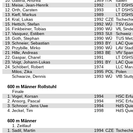
10.
Gallina, Andrea
1989
ITA
Italien
11.
Meise, Jean-Henrik
1992
LT DSHS
12.
Orth, Carsten
1993
LT DSHS
13.
Kiefl, Markus
1989
LT DSHS
14.
Kral, Lukas
1992
CZE
Tschechi
15.
Hettich, Stefan
1992
WÜ
TSV Gom
16.
Finkbeiner, Tobias
1990
WÜ
VfL Sinde
17.
Vasquez, Estiben
1993
SUI
Schweiz 
18.
Goth, Stephan
1990
WÜ
TUS Met
19.
Schneier, Sebastian
1993
BY
LAC Quel
20.
Przybille, Mirko
1990
WÜ
LAV Stad
21.
Hille, Andreas
1983
BE
VfV Spa
22.
Gaspar, Charel
1991
LT DSHS
23.
Voigt, Johann-Lukas
1991
BY
LAC Quel
24.
Schöberl, Robert
1974
LLC Mar
Milos, Zika
1995
POL
Polen
Schwarze, Dennis
1993
WÜ
VfB Stutt
600 m Männer Rollstuhl
Finale
1.
Vogel, Korsan
1994
HSC Erfu
2.
Ansorg, Pascal
1994
HSC Erfu
3.
Schnoor, Jens Uwe
1994
HdS Quie
4.
Jeckel, Tim
1998
HdS Quie
600 m Männer
1. Zeitlauf
1.
Sadil, Martin
1994
CZE
Tschechi