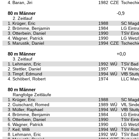
4.
Baran, Jiri
1982
CZE
Tschechi
80 m Männer
-0,9
2. Zeitlauf
1.
Krüger, Eric
1988
SC Magd
2.
Brömme, Benjamin
1984
LG Eintra
3.
Otterbein, Daniel
1990
TSV Eintr
4.
Wagner, Patrick
1990
LG Wetzl
5.
Marustik, Daniel
1994
CZE
Tschechi
80 m Männer
+0,0
3. Zeitlauf
1.
Lehmann, Eric
1992
WÜ
TSV Bad 
2.
Stettler, Daniel
1997
TV Wels
3.
Timpf, Edmund
1994
WÜ
VfB Stutt
4.
Schöberl, Robert
1974
LLC Mar
80 m Männer
Rangfolge Zeitläufe
1.
Krüger, Eric
1988
SC Magd
2.
Guischard, Romed
1989
WÜ
VfL Sinde
3.
Müller, Raphael
1994
WÜ
VfB Stutt
4.
Brömme, Benjamin
1984
LG Eintra
5.
Otterbein, Daniel
1990
TSV Eintr
6.
Wagner, Patrick
1990
LG Wetzl
7.
Keil, Willi
1994
WÜ
TSV Rott
8.
Lehmann, Eric
1992
WÜ
TSV Bad 