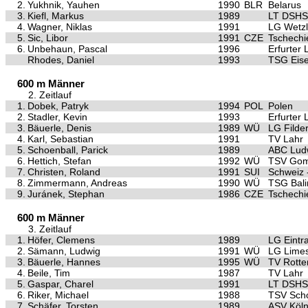
2.
Yukhnik, Yauhen
1990
BLR
Belarus
3.
Kiefl, Markus
1989
LT DSHS
4.
Wagner, Niklas
1991
LG Wetzl
5.
Sic, Libor
1991
CZE
Tschechi
6.
Unbehaun, Pascal
1996
Erfurter
Rhodes, Daniel
1993
TSG Eis
600 m Männer
2. Zeitlauf
1.
Dobek, Patryk
1994
POL
Polen
2.
Stadler, Kevin
1993
Erfurter
3.
Bäuerle, Denis
1989
WÜ
LG Filde
4.
Karl, Sebastian
1991
TV Lahr
5.
Schoenball, Parick
1989
ABC Ludw
6.
Hettich, Stefan
1992
WÜ
TSV Gom
7.
Christen, Roland
1991
SUI
Schweiz 
8.
Zimmermann, Andreas
1990
WÜ
TSG Bal
9.
Juránek, Stephan
1986
CZE
Tschechi
600 m Männer
3. Zeitlauf
1.
Höfer, Clemens
1989
LG Eintra
2.
Sämann, Ludwig
1991
WÜ
LG Lime
3.
Bäuerle, Hannes
1995
WÜ
TV Rotte
4.
Beile, Tim
1987
TV Lahr
5.
Gaspar, Charel
1991
LT DSHS
6.
Riker, Michael
1988
TSV Scho
7.
Schäfer, Torsten
1989
ASV Köl