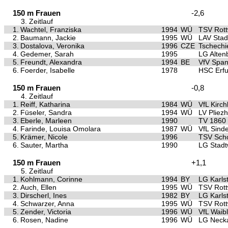
150 m Frauen
-2,6
3. Zeitlauf
1.
Wachtel, Franziska
1994
WÜ
TSV Rott
2.
Baumann, Jackie
1995
WÜ
LAV Stad
3.
Dostalova, Veronika
1996
CZE
Tschechi
4.
Gedemer, Sarah
1995
LG Alten
5.
Freundt, Alexandra
1994
BE
VfV Spa
6.
Foerder, Isabelle
1978
HSC Erfu
150 m Frauen
-0,8
4. Zeitlauf
1.
Reiff, Katharina
1984
WÜ
VfL Kirc
2.
Füseler, Sandra
1994
WÜ
LV Pliez
3.
Eberle, Marleen
1990
TV 1860
4.
Farinde, Louisa Omolara
1987
WÜ
VfL Sinde
5.
Krämer, Nicole
1996
TSV Scho
6.
Sauter, Martha
1990
LG Stad
150 m Frauen
+1,1
5. Zeitlauf
1.
Kohlmann, Corinne
1994
BY
LG Karls
2.
Auch, Ellen
1995
WÜ
TSV Rott
3.
Dirscherl, Ines
1982
BY
LG Karls
4.
Schwarzer, Anna
1995
WÜ
TSV Rott
5.
Zender, Victoria
1996
WÜ
VfL Waib
6.
Rosen, Nadine
1996
WÜ
LG Neck